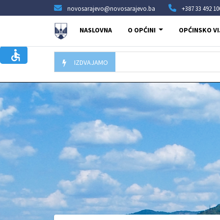
novosarajevo@novosarajevo.ba
+387 33 492 10
NASLOVNA
O OPĆINI
OPĆINSKO VI
IZDVAJAMO