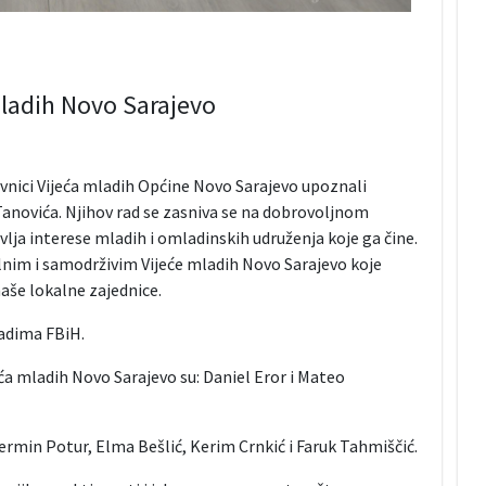
mladih Novo Sarajevo
avnici Vijeća mladih Općine Novo Sarajevo upoznali
Tanovića. Njihov rad se zasniva se na dobrovoljnom
lja interese mladih i omladinskih udruženja koje ga čine.
alnim i samodrživim Vijeće mladih Novo Sarajevo koje
aše lokalne zajednice.
adima FBiH.
ća mladih Novo Sarajevo su: Daniel Eror i Mateo
ermin Potur, Elma Bešlić, Kerim Crnkić i Faruk Tahmiščić.