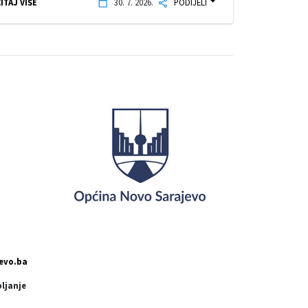
ITAJ VIŠE
30. 7. 2026.
PODIJELI
evo.ba
pljanje