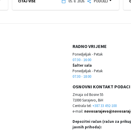
ČITAJ VIŠE
05. 8. 2026.
PODIJELI
Č
RADNO VRIJEME
Ponedjeljak - Petak
07:30 - 16:00
Šalter sala
Ponedjeljak - Petak
07:30 - 18:00
OSNOVNI KONTAKT PODACI
Zmaja od Bosne 55
71000 Sarajevo, BiH
Centrala tel:
+387 33 492-100
e-mail:
novosarajevo@novosaraj
Depozitni račun (račun za priku
javnih prihoda):