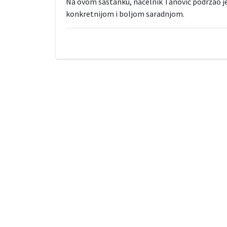
Na ovom sastanku, načelnik Tanović podržao je
konkretnijom i boljom saradnjom.