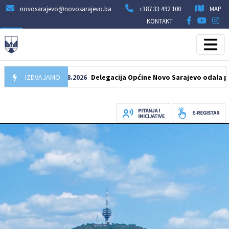
novosarajevo@novosarajevo.ba
+387 33 492 100
MAP
KONTAKT
IZDVAJAMO
07.08.2026
Delegacija Općine Novo Sarajevo odala počast š