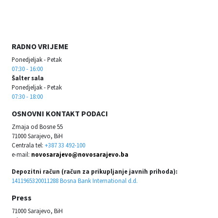
RADNO VRIJEME
Ponedjeljak - Petak
07:30 - 16:00
Šalter sala
Ponedjeljak - Petak
07:30 - 18:00
OSNOVNI KONTAKT PODACI
Zmaja od Bosne 55
71000 Sarajevo, BiH
Centrala tel:
+387 33 492-100
e-mail:
novosarajevo@novosarajevo.ba
Depozitni račun (račun za prikupljanje javnih prihoda):
1411965320011288 Bosna Bank International d.d.
Press
71000 Sarajevo, BiH