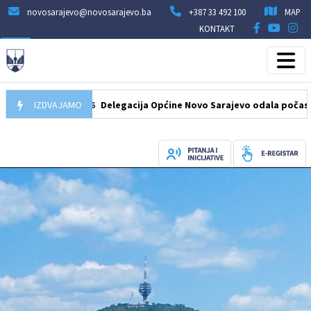
novosarajevo@novosarajevo.ba
+387 33 492 100
MAP
KONTAKT
07.08.2026
IZDVAJAMO
Delegacija Općine Novo Sarajevo odala počast šehidi