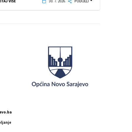
ITAJ VIŠE
30. 7. 2026.
PODIJELI
evo.ba
pljanje