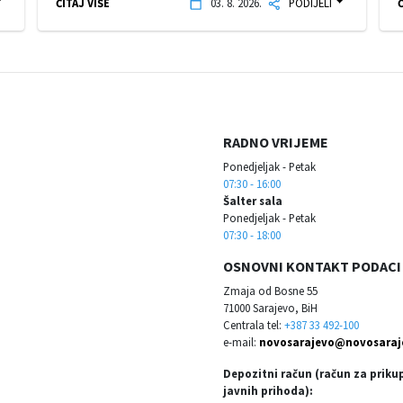
ČITAJ VIŠE
03. 8. 2026.
PODIJELI
Č
RADNO VRIJEME
Ponedjeljak - Petak
07:30 - 16:00
Šalter sala
Ponedjeljak - Petak
07:30 - 18:00
OSNOVNI KONTAKT PODACI
Zmaja od Bosne 55
71000 Sarajevo, BiH
Centrala tel:
+387 33 492-100
e-mail:
novosarajevo@novosaraj
Depozitni račun (račun za priku
javnih prihoda):