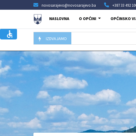
novosarajevo@novosarajevo.ba
+387 33 492 10
NASLOVNA
O OPĆINI
OPĆINSKO VI
IZDVAJAMO