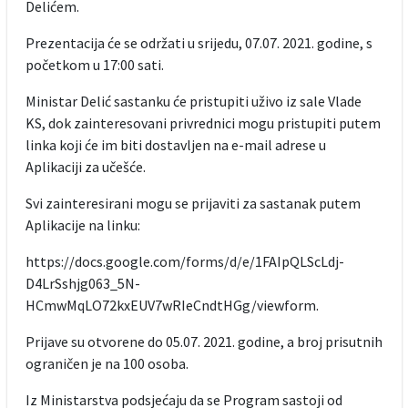
Delićem.
Prezentacija će se održati u srijedu, 07.07. 2021. godine, s
početkom u 17:00 sati.
Ministar Delić sastanku će pristupiti uživo iz sale Vlade
KS, dok zainteresovani privrednici mogu pristupiti putem
linka koji će im biti dostavljen na e-mail adrese u
Aplikaciji za učešće.
Svi zainteresirani mogu se prijaviti za sastanak putem
Aplikacije na linku:
https://docs.google.com/forms/d/e/1FAIpQLScLdj-
D4LrSshjg063_5N-
HCmwMqLO72kxEUV7wRIeCndtHGg/viewform.
Prijave su otvorene do 05.07. 2021. godine, a broj prisutnih
ograničen je na 100 osoba.
Iz Ministarstva podsjećaju da se Program sastoji od