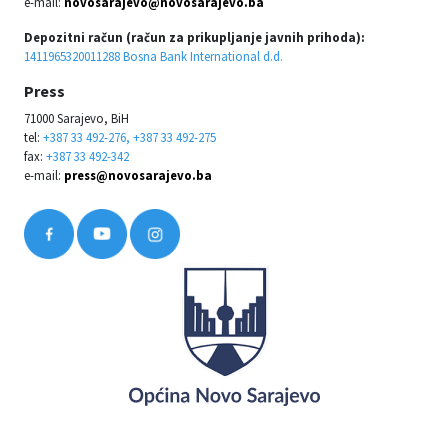
e-mail:
novosarajevo@novosarajevo.ba
Depozitni račun (račun za prikupljanje javnih prihoda):
1411965320011288 Bosna Bank International d.d.
Press
71000 Sarajevo, BiH
tel:
+387 33 492-276, +387 33 492-275
fax:
+387 33 492-342
e-mail:
press@novosarajevo.ba