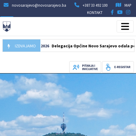
novosarajevo@novosarajevo.ba
+387 33 492 100
MAP
KONTAKT
IZDVAJAMO
07.08.2026
Delegacija Općine Novo Sarajevo odala počast še