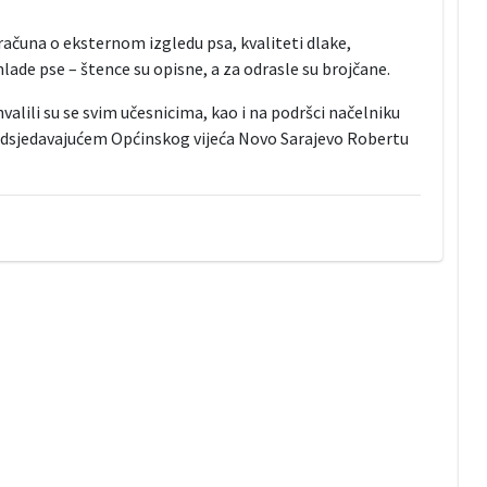
računa o eksternom izgledu psa, kvaliteti dlake,
mlade pse – štence su opisne, a za odrasle su brojčane.
alili su se svim učesnicima, kao i na podršci načelniku
redsjedavajućem Općinskog vijeća Novo Sarajevo Robertu