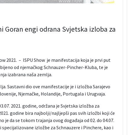
ni Goran engi odrana Svjetska izloba za
w 2021. – ISPU Show je manifestacija koja je prvi put
dobijeno od njemačkog Schnauzer-Pincher-Kluba, te je
nja izabrana naša zemlja.
ja. Sastavni dio ove manifestacije je i izložba Sarajevo
Slovenije, Njemačke, Holandije, Portugala i Urugvaja.
3.07. 2021. godine, održana je Svjetska izložba za
21. godine bira najbolji/najljepši pas svih izložbi koji će
no je da se tokom trajanja ovog događaja od 02. do 04.07.
 specijalizovane izložbe za Schnauzere i Pinchere, kao i