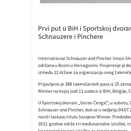
Prvi put u BiH i Sportskoj dvora
Schnauzere i Pinchere
International Schnauzer and Pincher Union Sho
održana u Bosni u Hercegovini. Povjerenje je 
između 22 države za organizaciju ovog takmiče
Prijavljeno je 388 takmičarskih pasa iz 25 zemal
Winner na kojoj sudi 11 sudaca iz BiH, Belgije, 
U Sportskoj dvorani „Goran Čengić”, u subotu, 0
Schnauzer and Pincher, dok se u nedjelju 04.07.20
nositi laskavu titulu Sarajevo Winner. Predviđe
2021. godine održe tri međunarodne izložbe, tri
tri specijalizovane izložbe za ostale pasmine.