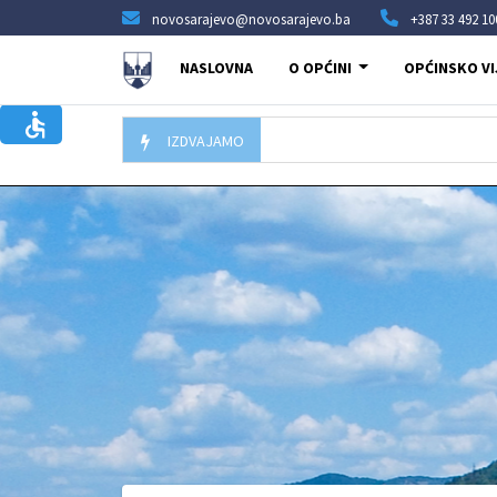
novosarajevo@novosarajevo.ba
+387 33 492 10
NASLOVNA
O OPĆINI
OPĆINSKO VI
IZDVAJAMO