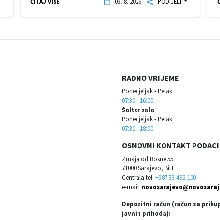
ČITAJ VIŠE
03. 8. 2026.
PODIJELI
Č
RADNO VRIJEME
Ponedjeljak - Petak
07:30 - 16:00
Šalter sala
Ponedjeljak - Petak
07:30 - 18:00
OSNOVNI KONTAKT PODACI
Zmaja od Bosne 55
71000 Sarajevo, BiH
Centrala tel:
+387 33 492-100
e-mail:
novosarajevo@novosaraj
Depozitni račun (račun za priku
javnih prihoda):