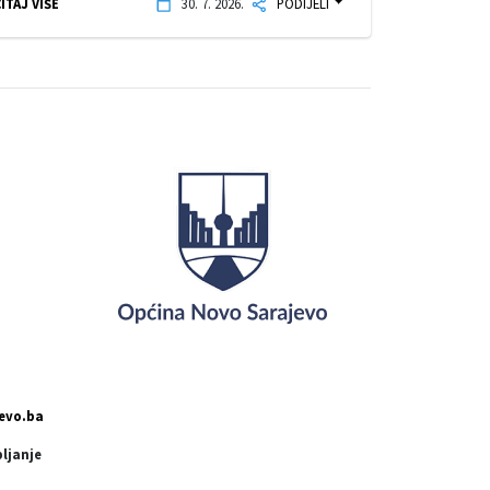
ITAJ VIŠE
30. 7. 2026.
PODIJELI
evo.ba
pljanje