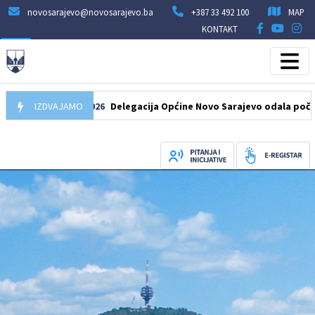
novosarajevo@novosarajevo.ba
+387 33 492 100
MAP
KONTAKT
07.08.2026
IZDVAJAMO
Delegacija Općine Novo Sarajevo odala počast šehid