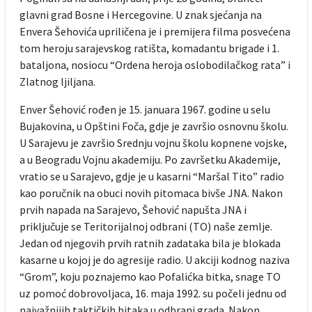
glavni grad Bosne i Hercegovine. U znak sjećanja na
Envera Šehovića upriličena je i premijera filma posvećena
tom heroju sarajevskog ratišta, komadantu brigade i 1.
bataljona, nosiocu “Ordena heroja oslobodilačkog rata” i
Zlatnog ljiljana.
Enver Šehović rođen je 15. januara 1967. godine u selu
Bujakovina, u Opštini Foča, gdje je završio osnovnu školu.
U Sarajevu je završio Srednju vojnu školu kopnene vojske,
a u Beogradu Vojnu akademiju. Po završetku Akademije,
vratio se u Sarajevo, gdje je u kasarni “Maršal Tito” radio
kao poručnik na obuci novih pitomaca bivše JNA. Nakon
prvih napada na Sarajevo, Šehović napušta JNA i
priključuje se Teritorijalnoj odbrani (TO) naše zemlje.
Jedan od njegovih prvih ratnih zadataka bila je blokada
kasarne u kojoj je do agresije radio. U akciji kodnog naziva
“Grom”, koju poznajemo kao Pofalićka bitka, snage TO
uz pomoć dobrovoljaca, 16. maja 1992. su počeli jednu od
najvažnijih taktičkih bitaka u odbrani grada. Nakon