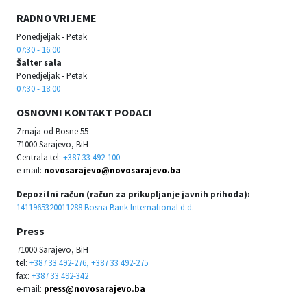
RADNO VRIJEME
Ponedjeljak - Petak
07:30 - 16:00
Šalter sala
Ponedjeljak - Petak
07:30 - 18:00
OSNOVNI KONTAKT PODACI
Zmaja od Bosne 55
71000 Sarajevo, BiH
Centrala tel:
+387 33 492-100
e-mail:
novosarajevo@novosarajevo.ba
Depozitni račun (račun za prikupljanje javnih prihoda):
1411965320011288 Bosna Bank International d.d.
Press
71000 Sarajevo, BiH
tel:
+387 33 492-276, +387 33 492-275
fax:
+387 33 492-342
e-mail:
press@novosarajevo.ba