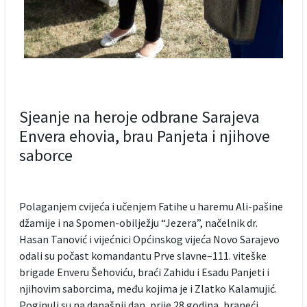
Sjeanje na heroje odbrane Sarajeva
Envera ehovia, brau Panjeta i njihove
saborce
Polaganjem cvijeća i učenjem Fatihe u haremu Ali-pašine
džamije i na Spomen-obilježju “Jezera”, načelnik dr.
Hasan Tanović i vijećnici Općinskog vijeća Novo Sarajevo
odali su počast komandantu Prve slavne–111. viteške
brigade Enveru Šehoviću, braći Zahidu i Esadu Panjeti i
njihovim saborcima, među kojima je i Zlatko Kalamujić.
Poginuli su na današnji dan, prije 28 godina, braneći