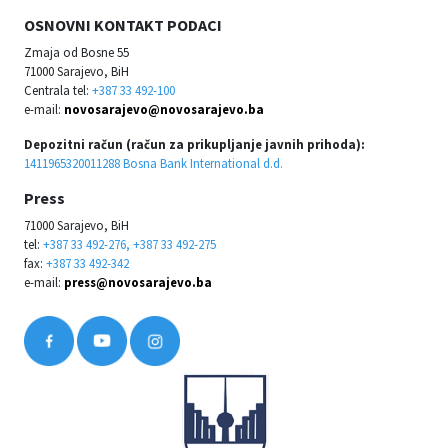
OSNOVNI KONTAKT PODACI
Zmaja od Bosne 55
71000 Sarajevo, BiH
Centrala tel:
+387 33 492-100
e-mail:
novosarajevo@novosarajevo.ba
Depozitni račun (račun za prikupljanje javnih prihoda):
1411965320011288 Bosna Bank International d.d.
Press
71000 Sarajevo, BiH
tel:
+387 33 492-276, +387 33 492-275
fax:
+387 33 492-342
e-mail:
press@novosarajevo.ba