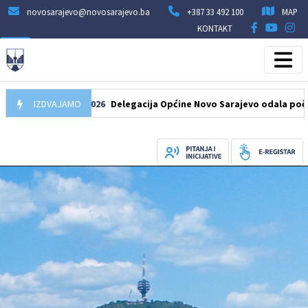
novosarajevo@novosarajevo.ba
+387 33 492 100
MAP
KONTAKT
IZDVAJAMO
07.08.2026
Delegacija Općine Novo Sarajevo odala počast šehi