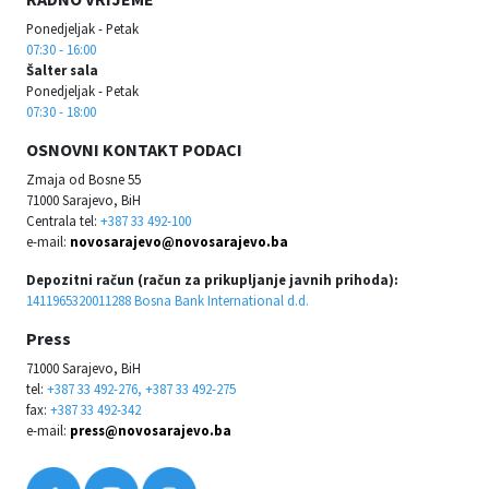
Ponedjeljak - Petak
07:30 - 16:00
Šalter sala
Ponedjeljak - Petak
07:30 - 18:00
OSNOVNI KONTAKT PODACI
Zmaja od Bosne 55
71000 Sarajevo, BiH
Centrala tel:
+387 33 492-100
e-mail:
novosarajevo@novosarajevo.ba
Depozitni račun (račun za prikupljanje javnih prihoda):
1411965320011288 Bosna Bank International d.d.
Press
71000 Sarajevo, BiH
tel:
+387 33 492-276, +387 33 492-275
fax:
+387 33 492-342
e-mail:
press@novosarajevo.ba