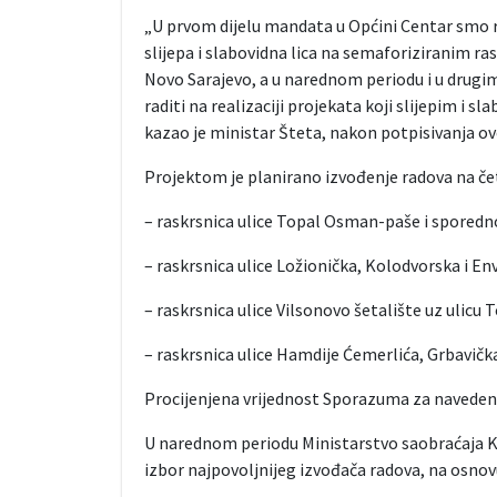
„U prvom dijelu mandata u Općini Centar smo re
slijepa i slabovidna lica na semaforiziranim r
Novo Sarajevo, a u narednom periodu i u drug
raditi na realizaciji projekata koji slijepim i
kazao je ministar Šteta, nakon potpisivanja 
Projektom je planirano izvođenje radova na četi
– raskrsnica ulice Topal Osman-paše i spore
– raskrsnica ulice Ložionička, Kolodvorska i En
– raskrsnica ulice Vilsonovo šetalište uz ulicu
– raskrsnica ulice Hamdije Ćemerlića, Grbavička
Procijenjena vrijednost Sporazuma za naveden
U narednom periodu Ministarstvo saobraćaja K
izbor najpovoljnijeg izvođača radova, na osno