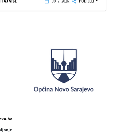
ITAJ VIŠE
30. 7. 2026.
PODIJELI
evo.ba
pljanje