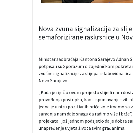
Nova zvuna signalizacija za slije
semaforizirane raskrsnice u No
Ministar saobraćaja Kantona Sarajevo Adnan Št
potpisali su Sporazum o zajedničkom pokretanj
zvučne signalizacije za slijepa i slabovidna l
Novo Sarajevo.
„Kada je riječ o ovom projektu slijedi nam dos
provođenja postupka, kao i ispunjavanje svih 
jedna je u nizu pozitivnih priča koje imamo sa vi
saradnja nam daje snagu da radimo više i brže”, 
projekata i još jednom podsjetio da je dobra sa
unapređenje uvjeta života svim građanima.