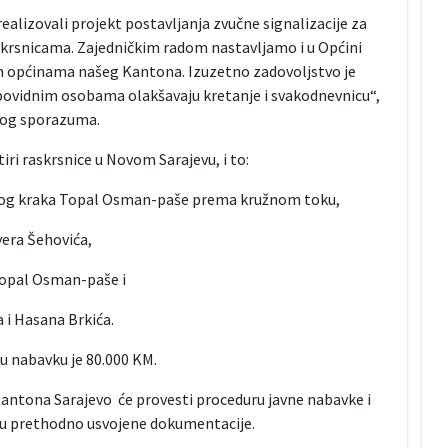
alizovali projekt postavljanja zvučne signalizacije za
askrsnicama. Zajedničkim radom nastavljamo i u Općini
im općinama našeg Kantona. Izuzetno zadovoljstvo je
 slabovidnim osobama olakšavaju kretanje i svakodnevnicu“,
ovog sporazuma.
ri raskrsnice u Novom Sarajevu, i to:
dnog kraka Topal Osman-paše prema kružnom toku,
vera Šehovića,
 Topal Osman-paše i
 i Hasana Brkića.
u nabavku je 80.000 KM.
antona Sarajevo će provesti proceduru javne nabavke i
vu prethodno usvojene dokumentacije.