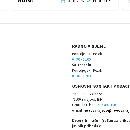
ČITAJ VIŠE
05. 8. 2026.
PODIJELI
Č
RADNO VRIJEME
Ponedjeljak - Petak
07:30 - 16:00
Šalter sala
Ponedjeljak - Petak
07:30 - 18:00
OSNOVNI KONTAKT PODACI
Zmaja od Bosne 55
71000 Sarajevo, BiH
Centrala tel:
+387 33 492-100
e-mail:
novosarajevo@novosaraj
Depozitni račun (račun za priku
javnih prihoda):