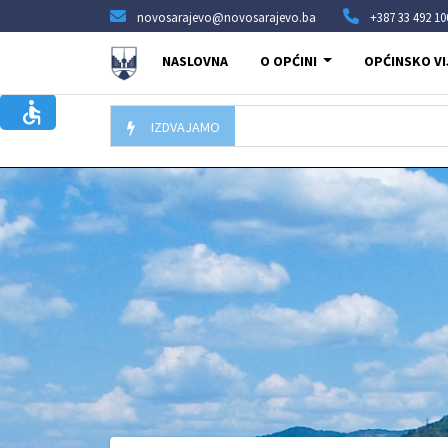
novosarajevo@novosarajevo.ba
+387 33 492 10
NASLOVNA
O OPĆINI
OPĆINSKO VI
IZDVAJAMO