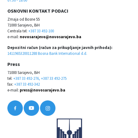
07:30 - 18:00
OSNOVNI KONTAKT PODACI
Zmaja od Bosne 55
71000 Sarajevo, BiH
Centrala tel:
+387 33 492-100
e-mail:
novosarajevo@novosarajevo.ba
Depozitni račun (račun za prikupljanje javnih prihoda):
1411965320011288 Bosna Bank International d.d.
Press
71000 Sarajevo, BiH
tel:
+387 33 492-276, +387 33 492-275
fax:
+387 33 492-342
e-mail:
press@novosarajevo.ba