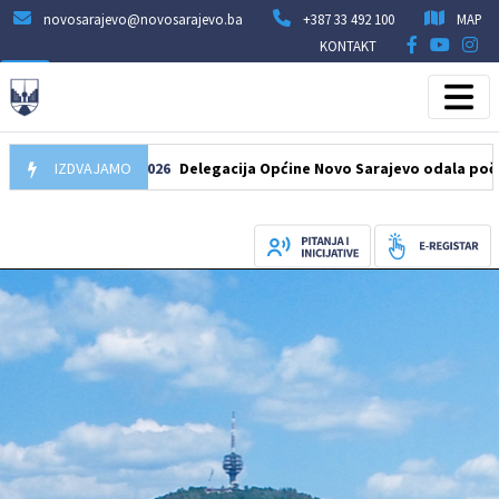
novosarajevo@novosarajevo.ba
+387 33 492 100
MAP
KONTAKT
IZDVAJAMO
07.08.2026
Delegacija Općine Novo Sarajevo odala počast šeh