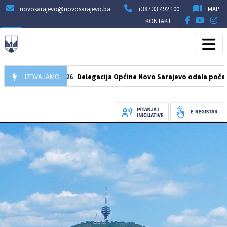
novosarajevo@novosarajevo.ba
+387 33 492 100
MAP
KONTAKT
07.08.2026
IZDVAJAMO
Delegacija Općine Novo Sarajevo odala počast šehid