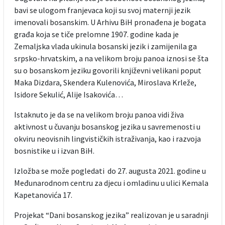
bavi se ulogom franjevaca koji su svoj maternji jezik
imenovali bosanskim. U Arhivu BiH pronađena je bogata
građa koja se tiče prelomne 1907. godine kada je
Zemaljska vlada ukinula bosanski jezik i zamijenila ga
srpsko-hrvatskim, a na velikom broju panoa iznosi se šta
su o bosanskom jeziku govorili književni velikani poput
Maka Dizdara, Skendera Kulenovića, Miroslava Krleže,
Isidore Sekulić, Alije Isakovića…
Istaknuto je da se na velikom broju panoa vidi živa
aktivnost u čuvanju bosanskog jezika u savremenosti u
okviru neovisnih lingvističkih istraživanja, kao i razvoja
bosnistike u i izvan BiH.
Izložba se može pogledati do 27. augusta 2021. godine u
Međunarodnom centru za djecu i omladinu u ulici Kemala
Kapetanovića 17.
Projekat “Dani bosanskog jezika” realizovan je u saradnji