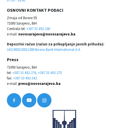
OSNOVNI KONTAKT PODACI
Zmaja od Bosne 55
71000 Sarajevo, BiH
Centrala tel:
+387 33 492-100
e-mail:
novosarajevo@novosarajevo.ba
Depozitni račun (račun za prikupljanje javnih prihoda):
1411965320011288 Bosna Bank International d.d.
Press
71000 Sarajevo, BiH
tel:
+387 33 492-276, +387 33 492-275
fax:
+387 33 492-342
e-mail:
press@novosarajevo.ba