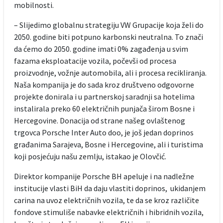
mobilnosti.
– Slijedimo globalnu strategiju VW Grupacije koja želi do
2050. godine biti potpuno karbonski neutralna. To znači
da ćemo do 2050. godine imati 0% zagađenja u svim
fazama eksploatacije vozila, počevši od procesa
proizvodnje, vožnje automobila, ali i procesa recikliranja.
Naša kompanija je do sada kroz društveno odgovorne
projekte donirala i u partnerskoj saradnji sa hotelima
instalirala preko 60 električnih punjača širom Bosne i
Hercegovine. Donacija od strane našeg ovlaštenog
trgovca Porsche Inter Auto doo, je još jedan doprinos
građanima Sarajeva, Bosne i Hercegovine, ali i turistima
koji posjećuju našu zemlju, istakao je Olovčić.
Direktor kompanije Porsche BH apeluje i na nadležne
institucije vlasti BiH da daju vlastiti doprinos, ukidanjem
carina na uvoz električnih vozila, te da se kroz različite
fondove stimuliše nabavke električnih i hibridnih vozila,