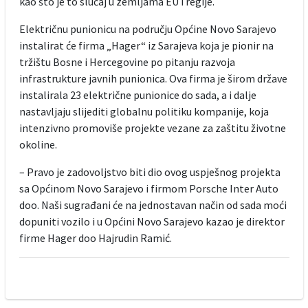
kao što je to slučaj u zemljama EU i regije.
Električnu punionicu na području Općine Novo Sarajevo
instalirat će firma „Hager“ iz Sarajeva koja je pionir na
tržištu Bosne i Hercegovine po pitanju razvoja
infrastrukture javnih punionica. Ova firma je širom države
instalirala 23 električne punionice do sada, a i dalje
nastavljaju slijediti globalnu politiku kompanije, koja
intenzivno promoviše projekte vezane za zaštitu životne
okoline.
– Pravo je zadovoljstvo biti dio ovog uspješnog projekta
sa Općinom Novo Sarajevo i firmom Porsche Inter Auto
doo. Naši sugrađani će na jednostavan način od sada moći
dopuniti vozilo i u Općini Novo Sarajevo kazao je direktor
firme Hager doo Hajrudin Ramić.