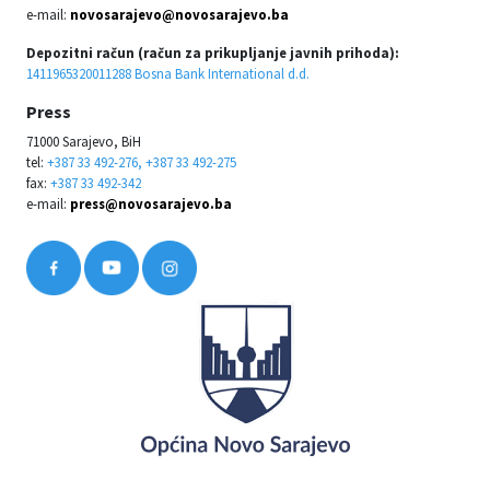
e-mail:
novosarajevo@novosarajevo.ba
Depozitni račun (račun za prikupljanje javnih prihoda):
1411965320011288 Bosna Bank International d.d.
Press
71000 Sarajevo, BiH
tel:
+387 33 492-276, +387 33 492-275
fax:
+387 33 492-342
e-mail:
press@novosarajevo.ba