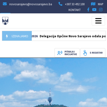
novosarajevo@novosarajevo.ba
+387 33 492 100
MAP
KONTAKT
IZDVAJAMO
07.08.2026
Delegacija Općine Novo Sarajevo odala počast še