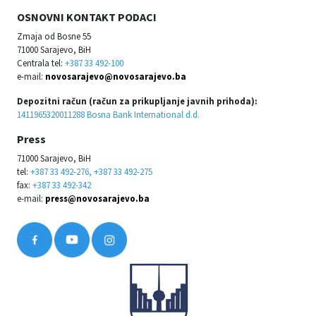
OSNOVNI KONTAKT PODACI
Zmaja od Bosne 55
71000 Sarajevo, BiH
Centrala tel:
+387 33 492-100
e-mail:
novosarajevo@novosarajevo.ba
Depozitni račun (račun za prikupljanje javnih prihoda):
1411965320011288 Bosna Bank International d.d.
Press
71000 Sarajevo, BiH
tel:
+387 33 492-276, +387 33 492-275
fax:
+387 33 492-342
e-mail:
press@novosarajevo.ba