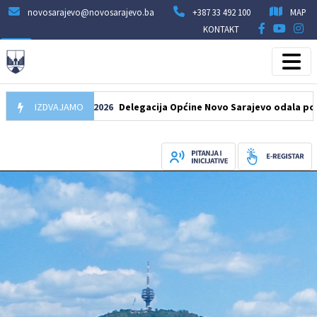
novosarajevo@novosarajevo.ba
+387 33 492 100
MAP
KONTAKT
IZDVAJAMO
07.08.2026
Delegacija Općine Novo Sarajevo odala počast še