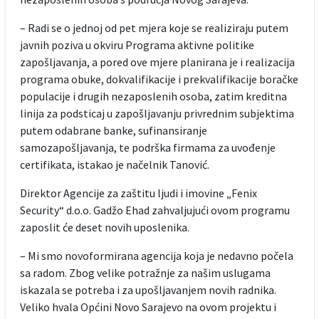
– Radi se o jednoj od pet mjera koje se realiziraju putem
javnih poziva u okviru Programa aktivne politike
zapošljavanja, a pored ove mjere planirana je i realizacija
programa obuke, dokvalifikacije i prekvalifikacije boračke
populacije i drugih nezaposlenih osoba, zatim kreditna
linija za podsticaj u zapošljavanju privrednim subjektima
putem odabrane banke, sufinansiranje
samozapošljavanja, te podrška firmama za uvođenje
certifikata, istakao je načelnik Tanović.
Direktor Agencije za zaštitu ljudi i imovine „Fenix
Security“ d.o.o. Gadžo Ehad zahvaljujući ovom programu
zaposlit će deset novih uposlenika.
– Mi smo novoformirana agencija koja je nedavno počela
sa radom. Zbog velike potražnje za našim uslugama
iskazala se potreba i za upošljavanjem novih radnika.
Veliko hvala Općini Novo Sarajevo na ovom projektu i