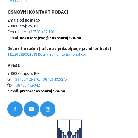
07:30 - 18:00
OSNOVNI KONTAKT PODACI
Zmaja od Bosne 55
71000 Sarajevo, BiH
Centrala tel:
+387 33 492-100
e-mail:
novosarajevo@novosarajevo.ba
Depozitni račun (račun za prikupljanje javnih prihoda):
1411965320011288 Bosna Bank International d.d.
Press
71000 Sarajevo, BiH
tel:
+387 33 492-276, +387 33 492-275
fax:
+387 33 492-342
e-mail:
press@novosarajevo.ba