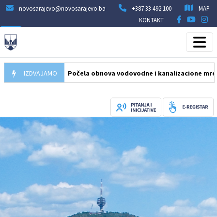
novosarajevo@novosarajevo.ba
+387 33 492 100
MAP
KONTAKT
05.08.2026
IZDVAJAMO
Počela obnova vodovodne i kanalizacione mreže u uli