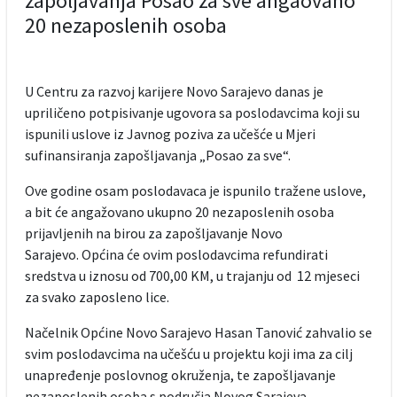
zapoljavanja Posao za sve angaovano
20 nezaposlenih osoba
U Centru za razvoj karijere Novo Sarajevo danas je
upriličeno potpisivanje ugovora sa poslodavcima koji su
ispunili uslove iz Javnog poziva za učešće u Mjeri
sufinansiranja zapošljavanja „Posao za sve“.
Ove godine osam poslodavaca je ispunilo tražene uslove,
a bit će angažovano ukupno 20 nezaposlenih osoba
prijavljenih na birou za zapošljavanje Novo
Sarajevo. Općina će ovim poslodavcima refundirati
sredstva u iznosu od 700,00 KM, u trajanju od 12 mjeseci
za svako zaposleno lice.
Načelnik Općine Novo Sarajevo Hasan Tanović zahvalio se
svim poslodavcima na učešću u projektu koji ima za cilj
unapređenje poslovnog okruženja, te zapošljavanje
nezaposlenih osoba s područja Novog Sarajeva.