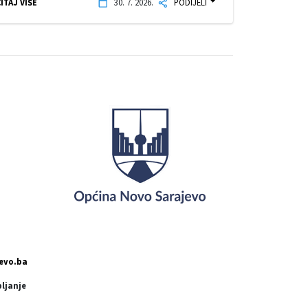
ITAJ VIŠE
30. 7. 2026.
PODIJELI
evo.ba
pljanje