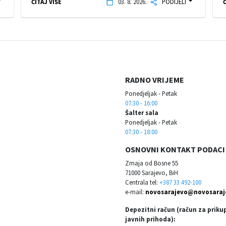
ČITAJ VIŠE
03. 8. 2026.
PODIJELI
Č
RADNO VRIJEME
Ponedjeljak - Petak
07:30 - 16:00
Šalter sala
Ponedjeljak - Petak
07:30 - 18:00
OSNOVNI KONTAKT PODACI
Zmaja od Bosne 55
71000 Sarajevo, BiH
Centrala tel:
+387 33 492-100
e-mail:
novosarajevo@novosaraj
Depozitni račun (račun za priku
javnih prihoda):