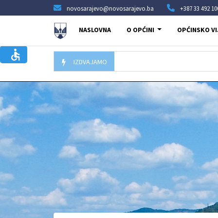
novosarajevo@novosarajevo.ba
+387 33 492 10
NASLOVNA
O OPĆINI
OPĆINSKO VI
IZDVAJAMO