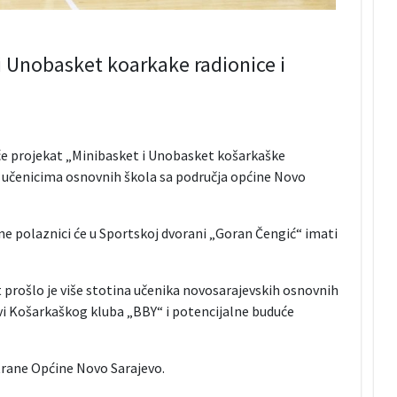
 i Unobasket koarkake radionice i
 će projekat „Minibasket i Unobasket košarkaške
n učenicima osnovnih škola sa područja općine Novo
 polaznici će u Sportskoj dvorani „Goran Čengić“ imati
prošlo je više stotina učenika novosarajevskih osnovnih
ovi Košarkaškog kluba „BBY“ i potencijalne buduće
trane Općine Novo Sarajevo.