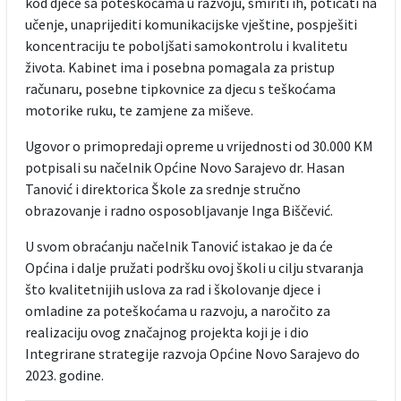
kod djece sa poteškoćama u razvoju, smiriti ih, poticati na
učenje, unaprijediti komunikacijske vještine, pospješiti
koncentraciju te poboljšati samokontrolu i kvalitetu
života. Kabinet ima i posebna pomagala za pristup
računaru, posebne tipkovnice za djecu s teškoćama
motorike ruku, te zamjene za miševe.
Ugovor o primopredaji opreme u vrijednosti od 30.000 KM
potpisali su načelnik Općine Novo Sarajevo dr. Hasan
Tanović i direktorica Škole za srednje stručno
obrazovanje i radno osposobljavanje Inga Biščević.
U svom obraćanju načelnik Tanović istakao je da će
Općina i dalje pružati podršku ovoj školi u cilju stvaranja
što kvalitetnijih uslova za rad i školovanje djece i
omladine za poteškoćama u razvoju, a naročito za
realizaciju ovog značajnog projekta koji je i dio
Integrirane strategije razvoja Općine Novo Sarajevo do
2023. godine.