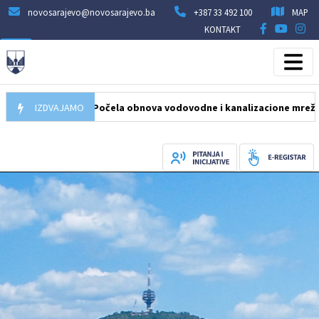
novosarajevo@novosarajevo.ba
+387 33 492 100
MAP
KONTAKT
05.08.2026
IZDVAJAMO
Počela obnova vodovodne i kanalizacione mreže u ulici