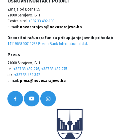
OSNOVNI KONTAKT PODACI
Zmaja od Bosne 55
71000 Sarajevo, BiH
Centrala tel:
+387 33 492-100
e-mail:
novosarajevo@novosarajevo.ba
Depozitni račun (račun za prikupljanje javnih prihoda):
1411965320011288 Bosna Bank International d.d.
Press
71000 Sarajevo, BiH
tel:
+387 33 492-276, +387 33 492-275
fax:
+387 33 492-342
e-mail:
press@novosarajevo.ba