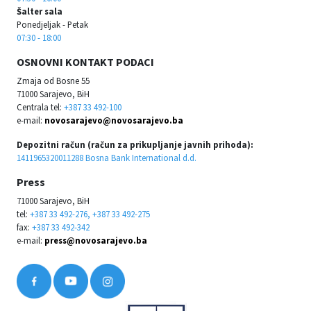
Šalter sala
Ponedjeljak - Petak
07:30 - 18:00
OSNOVNI KONTAKT PODACI
Zmaja od Bosne 55
71000 Sarajevo, BiH
Centrala tel:
+387 33 492-100
e-mail:
novosarajevo@novosarajevo.ba
Depozitni račun (račun za prikupljanje javnih prihoda):
1411965320011288 Bosna Bank International d.d.
Press
71000 Sarajevo, BiH
tel:
+387 33 492-276, +387 33 492-275
fax:
+387 33 492-342
e-mail:
press@novosarajevo.ba