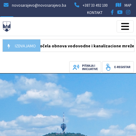
novosarajevo@novosarajevo.ba
+387 33 492 100
MAP
KONTAKT
05.08.2026
IZDVAJAMO
Počela obnova vodovodne i kanalizacione mreže u ulici 