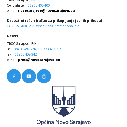
Centrala tel:
+387 33 492-100
e-mail:
novosarajevo@novosarajevo.ba
Depozitni račun (račun za prikupljanje javnih prihoda):
1411965320011288 Bosna Bank International d.d.
Press
71000 Sarajevo, BiH
tel:
+387 33 492-276, +387 33 492-275
fax:
+387 33 492-342
e-mail:
press@novosarajevo.ba