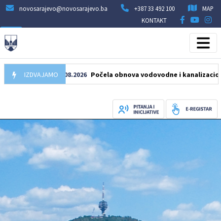
novosarajevo@novosarajevo.ba
+387 33 492 100
MAP
KONTAKT
IZDVAJAMO
05.08.2026
Počela obnova vodovodne i kanalizacione mreže