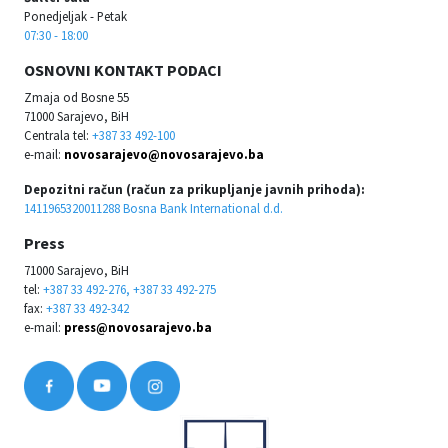
Ponedjeljak - Petak
07:30 - 18:00
OSNOVNI KONTAKT PODACI
Zmaja od Bosne 55
71000 Sarajevo, BiH
Centrala tel:
+387 33 492-100
e-mail:
novosarajevo@novosarajevo.ba
Depozitni račun (račun za prikupljanje javnih prihoda):
1411965320011288 Bosna Bank International d.d.
Press
71000 Sarajevo, BiH
tel:
+387 33 492-276, +387 33 492-275
fax:
+387 33 492-342
e-mail:
press@novosarajevo.ba