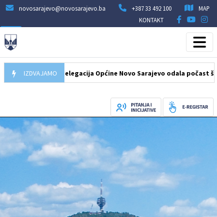
novosarajevo@novosarajevo.ba
+387 33 492 100
MAP
KONTAKT
07.08.2026
IZDVAJAMO
Delegacija Općine Novo Sarajevo odala počast šehidima 