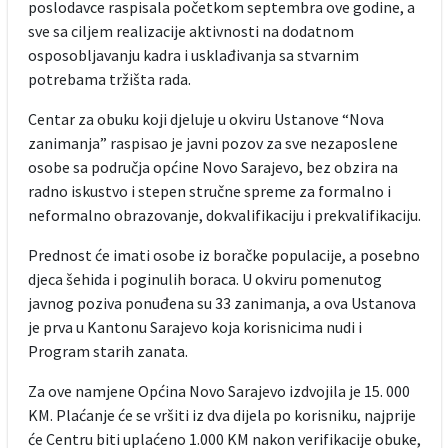
poslodavce raspisala početkom septembra ove godine, a
sve sa ciljem realizacije aktivnosti na dodatnom
osposobljavanju kadra i usklađivanja sa stvarnim
potrebama tržišta rada.
Centar za obuku koji djeluje u okviru Ustanove “Nova
zanimanja” raspisao je javni pozov za sve nezaposlene
osobe sa područja općine Novo Sarajevo, bez obzira na
radno iskustvo i stepen stručne spreme za formalno i
neformalno obrazovanje, dokvalifikaciju i prekvalifikaciju.
Prednost će imati osobe iz boračke populacije, a posebno
djeca šehida i poginulih boraca. U okviru pomenutog
javnog poziva ponuđena su 33 zanimanja, a ova Ustanova
je prva u Kantonu Sarajevo koja korisnicima nudi i
Program starih zanata.
Za ove namjene Općina Novo Sarajevo izdvojila je 15. 000
KM. Plaćanje će se vršiti iz dva dijela po korisniku, najprije
će Centru biti uplaćeno 1.000 KM nakon verifikacije obuke,