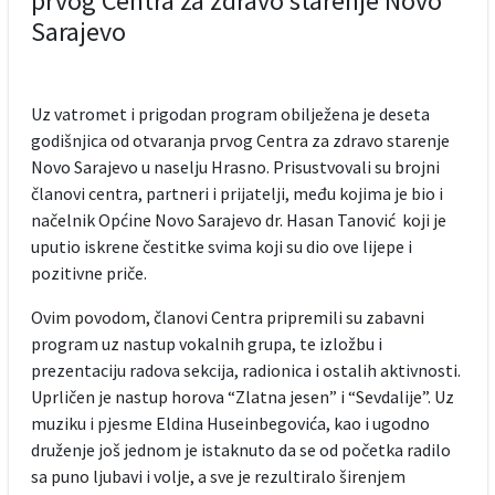
prvog Centra za zdravo starenje Novo
Sarajevo
Uz vatromet i prigodan program obilježena je deseta
godišnjica od otvaranja prvog Centra za zdravo starenje
Novo Sarajevo u naselju Hrasno. Prisustvovali su brojni
članovi centra, partneri i prijatelji, među kojima je bio i
načelnik Općine Novo Sarajevo dr. Hasan Tanović koji je
uputio iskrene čestitke svima koji su dio ove lijepe i
pozitivne priče.
Ovim povodom, članovi Centra pripremili su zabavni
program uz nastup vokalnih grupa, te izložbu i
prezentaciju radova sekcija, radionica i ostalih aktivnosti.
Uprličen je nastup horova “Zlatna jesen” i “Sevdalije”. Uz
muziku i pjesme Eldina Huseinbegovića, kao i ugodno
druženje još jednom je istaknuto da se od početka radilo
sa puno ljubavi i volje, a sve je rezultiralo širenjem