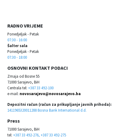
RADNO VRIJEME
Ponedjeljak - Petak
07:30 - 16:00
Šalter sala
Ponedjeljak - Petak
07:30 - 18:00
OSNOVNI KONTAKT PODACI
Zmaja od Bosne 55
71000 Sarajevo, BiH
Centrala tel:
+387 33 492-100
e-mail:
novosarajevo@novosarajevo.ba
Depozitni račun (račun za prikupljanje javnih prihoda):
1411965320011288 Bosna Bank International d.d.
Press
71000 Sarajevo, BiH
tel:
+387 33 492-276, +387 33 492-275