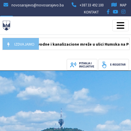
novosarajevo@novosarajevo.ba
+387 33 492 100
MAP
KONTAKT
bnova vodovodne i kanalizacione mreže u ulici Humska na Pofalići
IZDVAJAMO