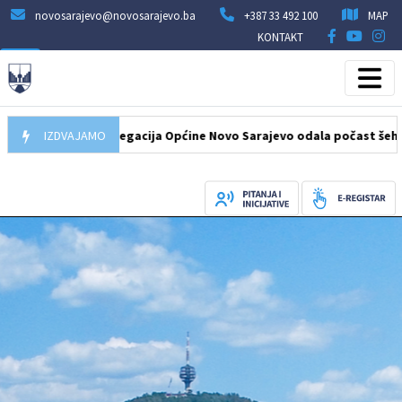
novosarajevo@novosarajevo.ba
+387 33 492 100
MAP
KONTAKT
7.08.2026
IZDVAJAMO
Delegacija Općine Novo Sarajevo odala počast šehidima i 