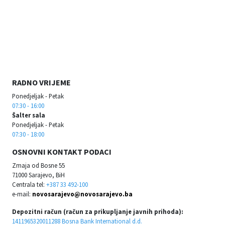
RADNO VRIJEME
Ponedjeljak - Petak
07:30 - 16:00
Šalter sala
Ponedjeljak - Petak
07:30 - 18:00
OSNOVNI KONTAKT PODACI
Zmaja od Bosne 55
71000 Sarajevo, BiH
Centrala tel:
+387 33 492-100
e-mail:
novosarajevo@novosarajevo.ba
Depozitni račun (račun za prikupljanje javnih prihoda):
1411965320011288 Bosna Bank International d.d.