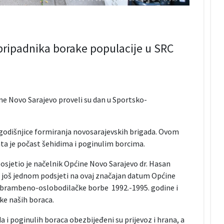
pripadnika borake populacije u SRC
ne Novo Sarajevo proveli su dan u Sportsko-
 godišnjice formiranja novosarajevskih brigada. Ovom
ta je počast šehidima i poginulim borcima.
osjetio je načelnik Općine Novo Sarajevo dr. Hasan
se još jednom podsjeti na ovaj značajan datum Općine
odbrambeno-oslobodilačke borbe 1992.-1995. godine i
ke naših boraca.
 i poginulih boraca obezbijeđeni su prijevoz i hrana, a