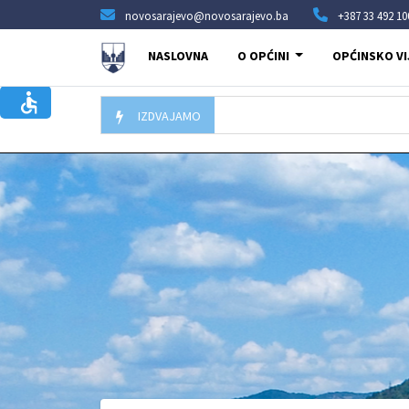
novosarajevo@novosarajevo.ba
+387 33 492 10
NASLOVNA
O OPĆINI
OPĆINSKO VI
IZDVAJAMO