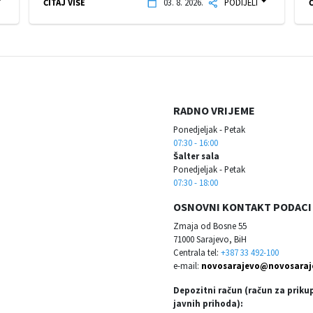
ČITAJ VIŠE
03. 8. 2026.
PODIJELI
Č
RADNO VRIJEME
Ponedjeljak - Petak
07:30 - 16:00
Šalter sala
Ponedjeljak - Petak
07:30 - 18:00
OSNOVNI KONTAKT PODACI
Zmaja od Bosne 55
71000 Sarajevo, BiH
Centrala tel:
+387 33 492-100
e-mail:
novosarajevo@novosaraj
Depozitni račun (račun za priku
javnih prihoda):