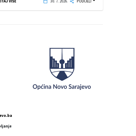
ITAJ VIŠE
30. 7. 2026.
PODIJELI
evo.ba
pljanje