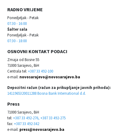
RADNO VRIJEME
Ponedjeljak - Petak
07:30 - 16:00
Šalter sala
Ponedjeljak - Petak
07:30 - 18:00
OSNOVNI KONTAKT PODACI
Zmaja od Bosne 55
71000 Sarajevo, BiH
Centrala tel:
+387 33 492-100
e-mail:
novosarajevo@novosarajevo.ba
Depozitni račun (račun za prikupljanje javnih prihoda):
1411965320011288 Bosna Bank International d.d.
Press
71000 Sarajevo, BiH
tel:
+387 33 492-276, +387 33 492-275
fax:
+387 33 492-342
e-mail:
press@novosarajevo.ba