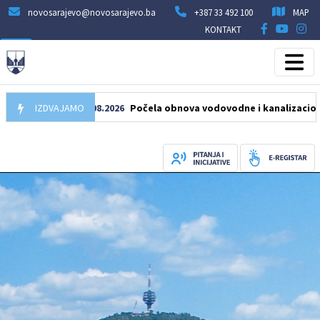
novosarajevo@novosarajevo.ba
+387 33 492 100
MAP
KONTAKT
IZDVAJAMO
05.08.2026
Počela obnova vodovodne i kanalizacione mreže 