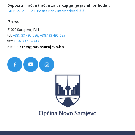
Depozitni račun (račun za prikupljanje javnih prihoda):
1411965320011288 Bosna Bank International d.d.
Press
71000 Sarajevo, BiH
tel:
+387 33 492-276, +387 33 492-275
fax:
+387 33 492-342
e-mail:
press@novosarajevo.ba