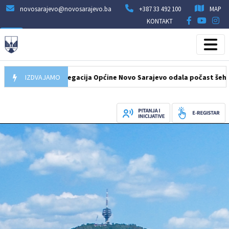
novosarajevo@novosarajevo.ba
+387 33 492 100
MAP
KONTAKT
.08.2026
IZDVAJAMO
Delegacija Općine Novo Sarajevo odala počast šehidima i 