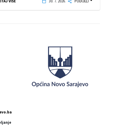
ITAJ VIŠE
30. 7. 2026.
PODIJELI
evo.ba
pljanje