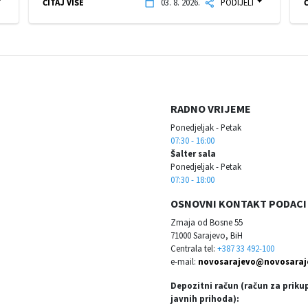
ČITAJ VIŠE
03. 8. 2026.
PODIJELI
Č
RADNO VRIJEME
Ponedjeljak - Petak
07:30 - 16:00
Šalter sala
Ponedjeljak - Petak
07:30 - 18:00
OSNOVNI KONTAKT PODACI
Zmaja od Bosne 55
71000 Sarajevo, BiH
Centrala tel:
+387 33 492-100
e-mail:
novosarajevo@novosaraj
Depozitni račun (račun za priku
javnih prihoda):