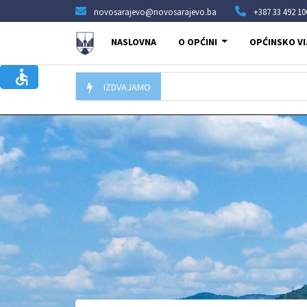
novosarajevo@novosarajevo.ba
+387 33 492 10
NASLOVNA
O OPĆINI
OPĆINSKO VI
IZDVAJAMO