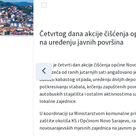
Četvrtog dana akcije čišćenja o
na uređenju javnih površina
Danas je četvrti dan akcije čišćenja općine Nov
preduzeća od ranih jutarnjih sati angažovano j
odvozu kabastog otpada, uređenju divljih deponi
potkresivanju stabala, krčenju zapuštenih povr
autobuskih stajališta i ostalim aktivnostima 
lokalne zajednice.
U koordinaciji sa Ministarstvom komunalne priv
zaštite okoliša KS i Općinom Novo Sarajevo, ra
novosarajevskih mjesnih zajednica na javnim 