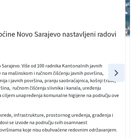
pćine Novo Sarajevo nastavljeni radovi
o Sarajevo. Više od 100 radnika Kantonalnih javnih
e na mašinskom i ručnom čišćenju javnih površina,
ja i javnih površina, pranju saobraćajnica, košnji trave,
šina, ručnom čišćenju slivnika i kanala, uređenju
sa ciljem unapređenja komunalne higijene na području ove
rede, infrastrukture, prostornog uređenja, građenja i
dovi se izvode na području svih osamnaest
površinama koje nisu obuhvaćene redovnim održavanjem.