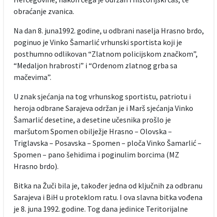
obraćanje zvanica.
Na dan 8. juna1992. godine, u odbrani naselja Hrasno brdo,
poginuo je Vinko Šamarlić vrhunski sportista koji je
posthumno odlikovan “Zlatnom policijskom značkom”,
“Medaljon hrabrosti” i “Ordenom zlatnog grba sa
mačevima”.
U znak sjećanja na tog vrhunskog sportistu, patriotu i
heroja odbrane Sarajeva održan je i Marš sjećanja Vinko
Šamarlić desetine, a desetine učesnika prošlo je
maršutom Spomen obilježje Hrasno – Olovska –
Triglavska – Posavska – Spomen – ploča Vinko Šamarlić –
Spomen – pano šehidima i poginulim borcima (MZ
Hrasno brdo).
Bitka na Žuči bila je, također jedna od ključnih za odbranu
Sarajeva i BiH u proteklom ratu. I ova slavna bitka vođena
je 8. juna 1992. godine. Tog dana jedinice Teritorijalne