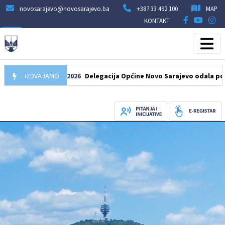
novosarajevo@novosarajevo.ba
+387 33 492 100
MAP
KONTAKT
IZDVAJAMO
07.08.2026
Delegacija Općine Novo Sarajevo odala počast še