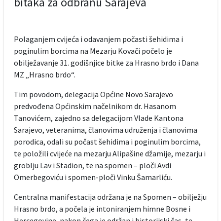
bitaka za odbranu Sarajeva
Polaganjem cvijeća i odavanjem počasti šehidima i
poginulim borcima na Mezarju Kovači počelo je
obilježavanje 31. godišnjice bitke za Hrasno brdo i Dana
MZ „Hrasno brdo“.
Tim povodom, delegacija Općine Novo Sarajevo
predvođena Općinskim načelnikom dr. Hasanom
Tanovićem, zajedno sa delegacijom Vlade Kantona
Sarajevo, veteranima, članovima udruženja i članovima
porodica, odali su počast šehidima i poginulim borcima,
te položili cvijeće na mezarju Alipašine džamije, mezarju i
groblju Lav i Stadion, te na spomen – ploči Avdi
Omerbegoviću i spomen-ploči Vinku Šamarliću.
Centralna manifestacija održana je na Spomen – obilježju
Hrasno brdo, a počela je intoniranjem himne Bosne i
Hercegovine, nakon čega je održan i historijski čas, te