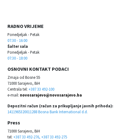
RADNO VRIJEME
Ponedjeljak - Petak
07:30 - 16:00
Šalter sala
Ponedjeljak - Petak
07:30 - 18:00
OSNOVNI KONTAKT PODACI
Zmaja od Bosne 55
71000 Sarajevo, BiH
Centrala tel:
+387 33 492-100
e-mail:
novosarajevo@novosarajevo.ba
Depozitni račun (račun za prikupljanje javnih prihoda):
1411965320011288 Bosna Bank International d.d.
Press
71000 Sarajevo, BiH
tel:
+387 33 492-276, +387 33 492-275