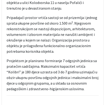
objekta u ulici Kolodvorska 11 u naselju Pofalići i
trenutno je u devastiranom stanju.
Pripadajući prostor vrtića sastoji se od prizemlja i jednog
2
sprata ukupne površine od skoro 1.500 m
. Njegovom
rekonstrukcijom se nastoji dispozicijom, arhitekturom,
volumenom i izborom materijala ne narušiti ambijent i
okruženje u kojem se nalazi. Organizacija prostora u
objektu je prilagođena funkcionalno organizacionim
potrebama korisnika objekta.
Projektom je planirano formiranje 7 odgojnih jedinica sa
pratećim sadržajima. Maksimalni kapacitet vrtića
“Kolibri” je 180 djece uzrasta od 3 do 7 godina uzimajući u
obzir ukupnu površinu odgojnih jedinica i maksimalni broj
djece u odgojnim grupama, a u skladu sa osnovnim
pedagoškim i zdravstveno-higijenskim uslovima.