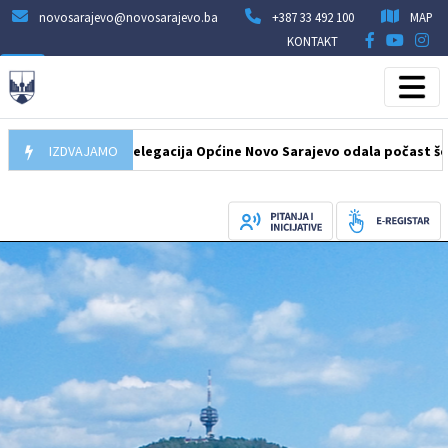
novosarajevo@novosarajevo.ba
+387 33 492 100
MAP
KONTAKT
07.08.2026
IZDVAJAMO
Delegacija Općine Novo Sarajevo odala počast šehidima 