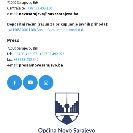
71000 Sarajevo, BiH
Centrala tel:
+387 33 492-100
e-mail:
novosarajevo@novosarajevo.ba
Depozitni račun (račun za prikupljanje javnih prihoda):
1411965320011288 Bosna Bank International d.d.
Press
71000 Sarajevo, BiH
tel:
+387 33 492-276, +387 33 492-275
fax:
+387 33 492-342
e-mail:
press@novosarajevo.ba