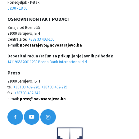
Ponedjeljak - Petak
07:30 - 18:00
OSNOVNI KONTAKT PODACI
Zmaja od Bosne 55
71000 Sarajevo, BiH
Centrala tel:
+387 33 492-100
e-mail:
novosarajevo@novosarajevo.ba
Depozitni račun (račun za prikupljanje javnih prihoda):
1411965320011288 Bosna Bank International d.d.
Press
71000 Sarajevo, BiH
tel:
+387 33 492-276, +387 33 492-275
fax:
+387 33 492-342
e-mail:
press@novosarajevo.ba