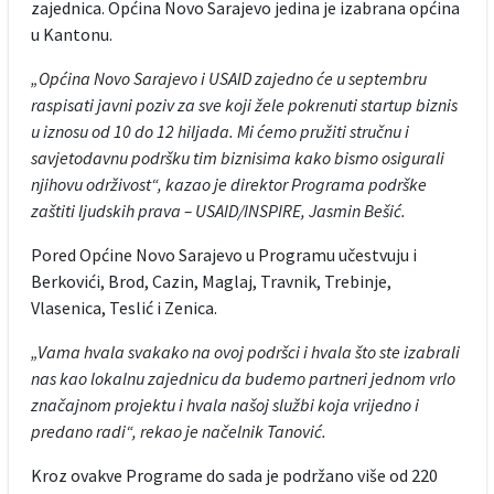
zajednica. Općina Novo Sarajevo jedina je izabrana općina
u Kantonu.
„Općina Novo Sarajevo i USAID zajedno će u septembru
raspisati javni poziv za sve koji žele pokrenuti startup biznis
u iznosu od 10 do 12 hiljada. Mi ćemo pružiti stručnu i
savjetodavnu podršku tim biznisima kako bismo osigurali
njihovu održivost“, kazao je direktor Programa podrške
zaštiti ljudskih prava – USAID/INSPIRE, Jasmin Bešić.
Pored Općine Novo Sarajevo u Programu učestvuju i
Berkovići, Brod, Cazin, Maglaj, Travnik, Trebinje,
Vlasenica, Teslić i Zenica.
„Vama hvala svakako na ovoj podršci i hvala što ste izabrali
nas kao lokalnu zajednicu da budemo partneri jednom vrlo
značajnom projektu i hvala našoj službi koja vrijedno i
predano radi“, rekao je načelnik Tanović.
Kroz ovakve Programe do sada je podržano više od 220