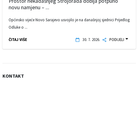
Prostor nekadašnjeg Strojorada dobija potpuno
novu namjenu – ...
Općinsko vijeće Novo Sarajevo usvojilo je na današnjoj sjednici Prijedlog
Odluke o ...
ČITAJ VIŠE
30. 7. 2026.
PODIJELI
KONTAKT