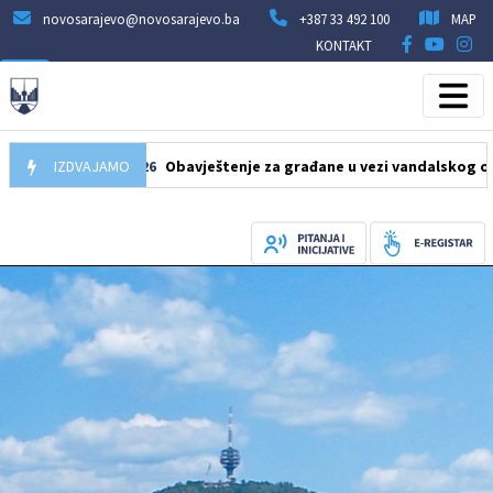
novosarajevo@novosarajevo.ba
+387 33 492 100
MAP
KONTAKT
10.08.2026
IZDVAJAMO
Obavještenje za građane u vezi vandalskog oštećenja 