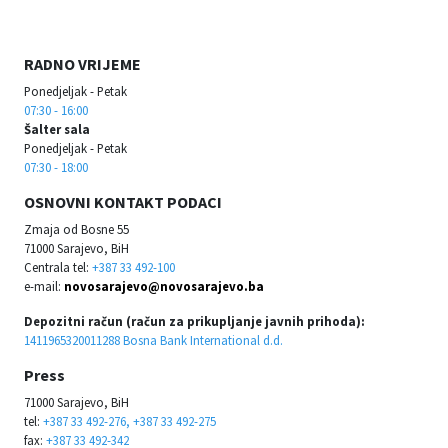
RADNO VRIJEME
Ponedjeljak - Petak
07:30 - 16:00
Šalter sala
Ponedjeljak - Petak
07:30 - 18:00
OSNOVNI KONTAKT PODACI
Zmaja od Bosne 55
71000 Sarajevo, BiH
Centrala tel:
+387 33 492-100
e-mail:
novosarajevo@novosarajevo.ba
Depozitni račun (račun za prikupljanje javnih prihoda):
1411965320011288 Bosna Bank International d.d.
Press
71000 Sarajevo, BiH
tel:
+387 33 492-276, +387 33 492-275
fax:
+387 33 492-342