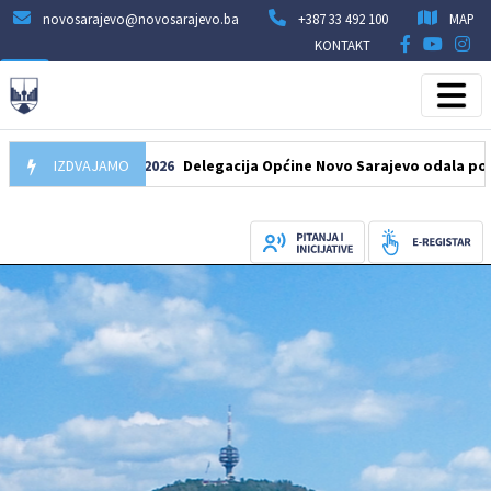
novosarajevo@novosarajevo.ba
+387 33 492 100
MAP
KONTAKT
IZDVAJAMO
07.08.2026
Delegacija Općine Novo Sarajevo odala počast še