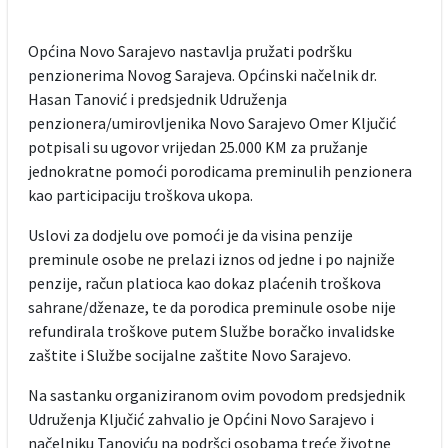
Općina Novo Sarajevo nastavlja pružati podršku
penzionerima Novog Sarajeva. Općinski načelnik dr.
Hasan Tanović i predsjednik Udruženja
penzionera/umirovljenika Novo Sarajevo Omer Ključić
potpisali su ugovor vrijedan 25.000 KM za pružanje
jednokratne pomoći porodicama preminulih penzionera
kao participaciju troškova ukopa.
Uslovi za dodjelu ove pomoći je da visina penzije
preminule osobe ne prelazi iznos od jedne i po najniže
penzije, račun platioca kao dokaz plaćenih troškova
sahrane/dženaze, te da porodica preminule osobe nije
refundirala troškove putem Službe boračko invalidske
zaštite i Službe socijalne zaštite Novo Sarajevo.
Na sastanku organiziranom ovim povodom predsjednik
Udruženja Ključić zahvalio je Općini Novo Sarajevo i
načelniku Tanoviću na podršci osobama treće životne