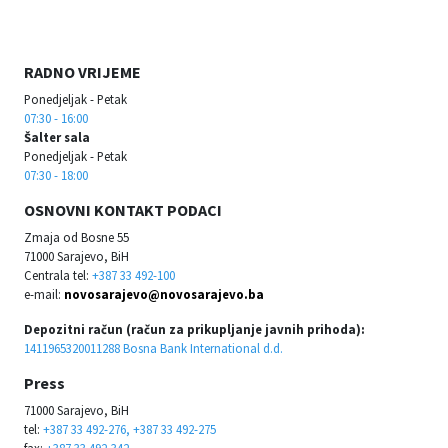
RADNO VRIJEME
Ponedjeljak - Petak
07:30 - 16:00
Šalter sala
Ponedjeljak - Petak
07:30 - 18:00
OSNOVNI KONTAKT PODACI
Zmaja od Bosne 55
71000 Sarajevo, BiH
Centrala tel:
+387 33 492-100
e-mail:
novosarajevo@novosarajevo.ba
Depozitni račun (račun za prikupljanje javnih prihoda):
1411965320011288 Bosna Bank International d.d.
Press
71000 Sarajevo, BiH
tel:
+387 33 492-276, +387 33 492-275
fax:
+387 33 492-342