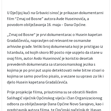
U Dječijoj kući na Grbavici sinoć je prikazan dokumentarni
film “Zmaj od Bosne” autora Avde Huseinovića, a
povodom obilježavanja 16. maja – Dana Općine.
„Zmaj od Bosne“ je prvi dokumentarac o Husein kapetan
Gradaščeviću, napravljen od relevantne osmanske
arhivske građe. Veliki broj dokumenata koji je pristigao iz
Istanbula, od kojih skoro 80 posto nije uspjelo da stane u
ovaj film, autor Avdo Huseinović je koristio desetak
prevedenih dokumenata sa staroosmanskog jezika s
kojima je po prvi put uspio detektovati neke bitne stvari o
kojima se samo površno pisalo, a vezane su upravo za lik i
djelo Husein kapetana Gradašćevića.
Prije projekcije filma, prisutnima su se obratili Nedim
Salihagić vijećnik Općinskog vijeća i član Organizacionog
odbora za obilježavanje Dana Općine Novo Sarajevo, kao i
predstavnik autora filma, te Općinski načelnik dr. Hasan