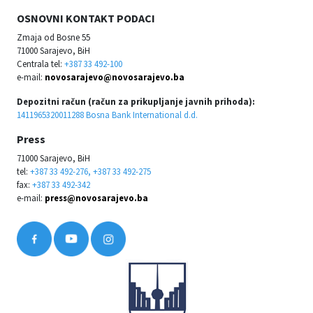
OSNOVNI KONTAKT PODACI
Zmaja od Bosne 55
71000 Sarajevo, BiH
Centrala tel:
+387 33 492-100
e-mail:
novosarajevo@novosarajevo.ba
Depozitni račun (račun za prikupljanje javnih prihoda):
1411965320011288 Bosna Bank International d.d.
Press
71000 Sarajevo, BiH
tel:
+387 33 492-276, +387 33 492-275
fax:
+387 33 492-342
e-mail:
press@novosarajevo.ba