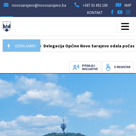
novosarajevo@novosarajevo.ba
+387 33 492 100
MAP
KONTAKT
07.08.2026
IZDVAJAMO
Delegacija Općine Novo Sarajevo odala počast šehid