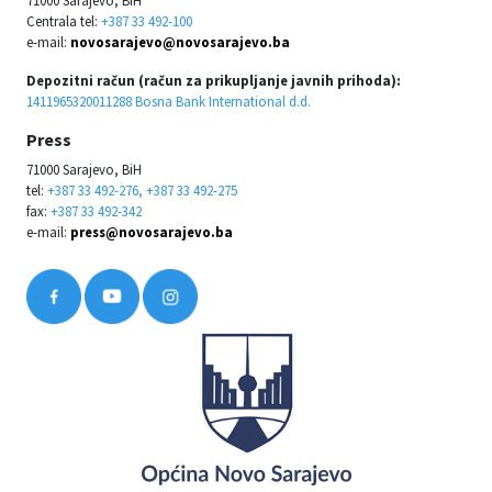
Centrala tel:
+387 33 492-100
e-mail:
novosarajevo@novosarajevo.ba
Depozitni račun (račun za prikupljanje javnih prihoda):
1411965320011288 Bosna Bank International d.d.
Press
71000 Sarajevo, BiH
tel:
+387 33 492-276, +387 33 492-275
fax:
+387 33 492-342
e-mail:
press@novosarajevo.ba