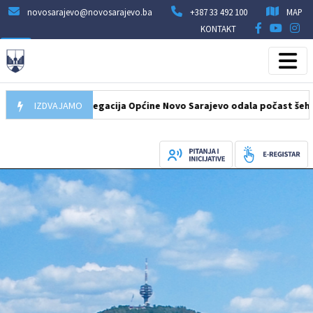
novosarajevo@novosarajevo.ba
+387 33 492 100
MAP
KONTAKT
7.08.2026
IZDVAJAMO
Delegacija Općine Novo Sarajevo odala počast šehidima i