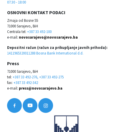
07:30 - 18:00
OSNOVNI KONTAKT PODACI
Zmaja od Bosne 55
71000 Sarajevo, BiH
Centrala tel:
+387 33 492-100
e-mail:
novosarajevo@novosarajevo.ba
Depozitni račun (račun za prikupljanje javnih prihoda):
1411965320011288 Bosna Bank International d.d.
Press
71000 Sarajevo, BiH
tel:
+387 33 492-276, +387 33 492-275
fax:
+387 33 492-342
e-mail:
press@novosarajevo.ba