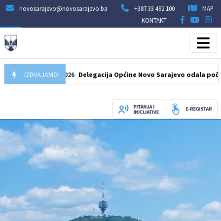
novosarajevo@novosarajevo.ba
+387 33 492 100
MAP
KONTAKT
IZDVAJAMO
07.08.2026
Delegacija Općine Novo Sarajevo odala počast šeh