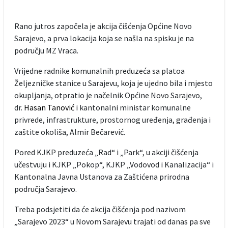
Rano jutros započela je akcija čišćenja Općine Novo
Sarajevo, a prva lokacija koja se našla na spisku je na
području MZ Vraca.
Vrijedne radnike komunalnih preduzeća sa platoa
Željezničke stanice u Sarajevu, koja je ujedno bila i mjesto
okupljanja, otpratio je načelnik Općine Novo Sarajevo,
dr.
Hasan Tanović
i kantonalni ministar komunalne
privrede, infrastrukture, prostornog uređenja, građenja i
zaštite okoliša, Almir Bečarević.
Pored KJKP preduzeća „Rad“ i „Park“, u akciji čišćenja
učestvuju i KJKP „Pokop“, KJKP „Vodovod i Kanalizacija“ i
Kantonalna Javna Ustanova za Zaštićena prirodna
područja Sarajevo.
Treba podsjetiti da će akcija čišćenja pod nazivom
„Sarajevo 2023“ u Novom Sarajevu trajati od danas pa sve