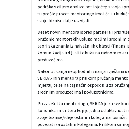
podrška s ciljem analize postojećeg stanja i pr
su prošle proces mentoringa imat će i u budućn
svoje biznise dalje razvijali.
Deset novih mentora ispred partnera i pridružen
pružanje mentorskih usluga malim i srednjim 
teorijska znanja iz najvažnijih oblasti (finansi
komunikacija itd.), ali i obuku na radnom mjest
preduzećima.
Nakon sticanja neophodnih znanja i vještina u o
SERDA-inih mentora prilikom pružanja mentor
mjestu, te se na taj način osposobili za pružan
srednjim preduzećima i poduzetnicima.
Po završetku mentoringa, SERDA je za sve koris
korisnika i mentora koji je jedna od aktivnosti 
svoje biznise/ideje ostalim kolegama, osnažiti 
povezati sa ostalim kolegama. Prilikom samog