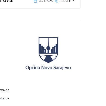
ITAJ VIŠE
30. 7. 2026.
PODIJELI
evo.ba
pljanje