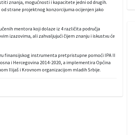
stiti znanja, mogućnosti i kapacitete jedni od drugih.
 i od strane projektnog konzorcijuma ocijenjen jako
čenih mentora koji dolaze iz 4 različita područja
vim izazovima, ali zahvaljujući čijem znanju i iskustvu će
iru finansijskog instrumenta pretpristupne pomoći IPA II
osna i Hercegovina 2014-2020, a implementira Općina
om Ilijaš i Krovnom organizacijom mladih Srbije.