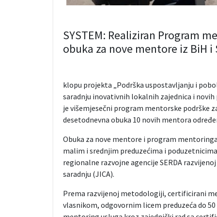
SYSTEM: Realiziran Program me
obuka za nove mentore iz BiH i 
klopu projekta „Podrška uspostavljanju i pob
saradnju inovativnih lokalnih zajednica i nov
je višemjesečni program mentorske podrške za 
desetodnevna obuka 10 novih mentora određenih
Obuka za nove mentore i program mentoringa k
malim i srednjim preduzećima i poduzetnicima 
regionalne razvojne agencije SERDA razvijeno
saradnju (JICA).
Prema razvijenoj metodologiji, certificirani me
vlasnikom, odgovornim licem preduzeća do 50 s
mentoring usluga kroz zajednički rad sa certif