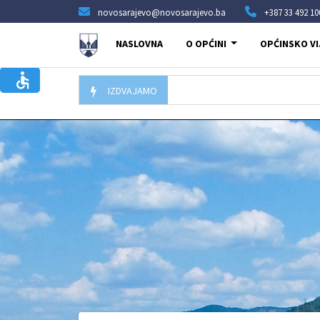
novosarajevo@novosarajevo.ba
+387 33 492 10
NASLOVNA
O OPĆINI
OPĆINSKO VI
IZDVAJAMO