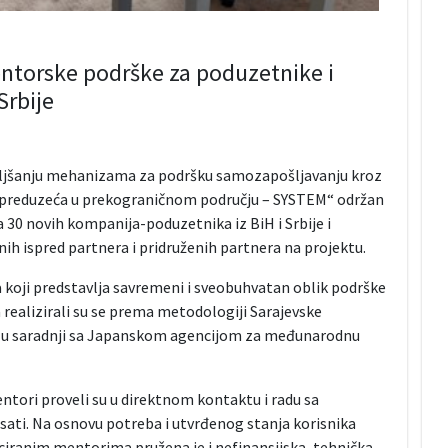
ntorske podrške za poduzetnike i
Srbije
oljšanju mehanizama za podršku samozapošljavanju kroz
ih preduzeća u prekograničnom području – SYSTEM“ održan
30 novih kompanija-poduzetnika iz BiH i Srbije i
 ispred partnera i pridruženih partnera na projektu.
oji predstavlja savremeni i sveobuhvatan oblik podrške
realizirali su se prema metodologiji Sarajevske
j u saradnji sa Japanskom agencijom za međunarodnu
ntori proveli su u direktnom kontaktu i radu sa
ati. Na osnovu potreba i utvrđenog stanja korisnika
iciranim mentorima pružena je i nefinansijska, tehnička