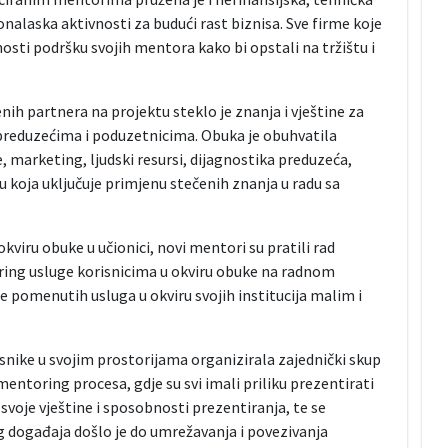
onalaska aktivnosti za budući rast biznisa. Sve firme koje
osti podršku svojih mentora kako bi opstali na tržištu i
ih partnera na projektu steklo je znanja i vještine za
preduzećima i poduzetnicima. Obuka je obuhvatila
je, marketing, ljudski resursi, dijagnostika preduzeća,
u koja uključuje primjenu stečenih znanja u radu sa
kviru obuke u učionici, novi mentori su pratili rad
ing usluge korisnicima u okviru obuke na radnom
je pomenutih usluga u okviru svojih institucija malim i
nike u svojim prostorijama organizirala zajednički skup
mentoring procesa, gdje su svi imali priliku prezentirati
svoje vještine i sposobnosti prezentiranja, te se
 događaja došlo je do umrežavanja i povezivanja