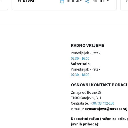
ČITAJ VIŠE
03. 8. 2026.
PODIJELI
Č
RADNO VRIJEME
Ponedjeljak - Petak
07:30 - 16:00
Šalter sala
Ponedjeljak - Petak
07:30 - 18:00
OSNOVNI KONTAKT PODACI
Zmaja od Bosne 55
71000 Sarajevo, BiH
Centrala tel:
+387 33 492-100
e-mail:
novosarajevo@novosaraj
Depozitni račun (račun za priku
javnih prihoda):