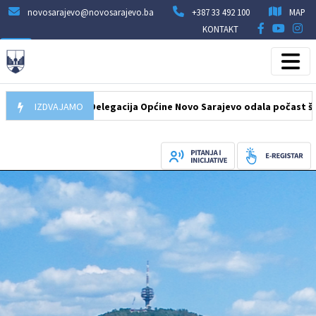
novosarajevo@novosarajevo.ba
+387 33 492 100
MAP
KONTAKT
07.08.2026
IZDVAJAMO
Delegacija Općine Novo Sarajevo odala počast šehidima 