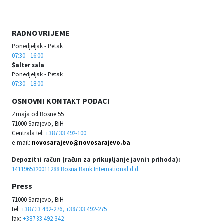
RADNO VRIJEME
Ponedjeljak - Petak
07:30 - 16:00
Šalter sala
Ponedjeljak - Petak
07:30 - 18:00
OSNOVNI KONTAKT PODACI
Zmaja od Bosne 55
71000 Sarajevo, BiH
Centrala tel:
+387 33 492-100
e-mail:
novosarajevo@novosarajevo.ba
Depozitni račun (račun za prikupljanje javnih prihoda):
1411965320011288 Bosna Bank International d.d.
Press
71000 Sarajevo, BiH
tel:
+387 33 492-276, +387 33 492-275
fax:
+387 33 492-342