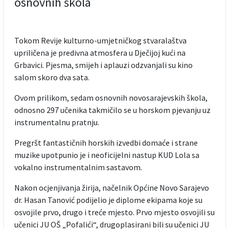
osnovnih škola
Tokom Revije kulturno-umjetničkog stvaralaštva
upriličena je predivna atmosfera u Dječijoj kući na
Grbavici. Pjesma, smijeh i aplauzi odzvanjali su kino
salom skoro dva sata.
Ovom prilikom, sedam osnovnih novosarajevskih škola,
odnosno 297 učenika takmičilo se u horskom pjevanju uz
instrumentalnu pratnju.
Pregršt fantastičnih horskih izvedbi domaće i strane
muzike upotpunio je i neoficijelni nastup KUD Lola sa
vokalno instrumentalnim sastavom.
Nakon ocjenjivanja žirija, načelnik Općine Novo Sarajevo
dr. Hasan Tanović podijelio je diplome ekipama koje su
osvojile prvo, drugo i treće mjesto. Prvo mjesto osvojili su
učenici JU OŠ „Pofalići“, drugoplasirani bili su učenici JU