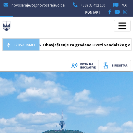
novosarajevo@novosarajevo.ba
+387 33 492 100
MAP
KONTAKT
10.08.2026
IZDVAJAMO
Obavještenje za građane u vezi vandalskog oštećenja l