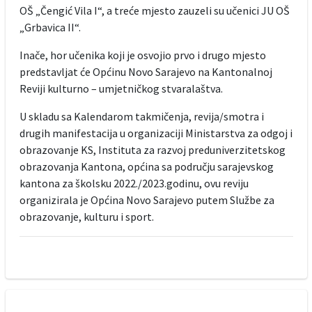
OŠ „Čengić Vila I“, a treće mjesto zauzeli su učenici JU OŠ
„Grbavica II“.
Inače, hor učenika koji je osvojio prvo i drugo mjesto
predstavljat će Općinu Novo Sarajevo na Kantonalnoj
Reviji kulturno – umjetničkog stvaralaštva.
U skladu sa Kalendarom takmičenja, revija/smotra i
drugih manifestacija u organizaciji Ministarstva za odgoj i
obrazovanje KS, Instituta za razvoj preduniverzitetskog
obrazovanja Kantona, općina sa području sarajevskog
kantona za školsku 2022./2023.godinu, ovu reviju
organizirala je Općina Novo Sarajevo putem Službe za
obrazovanje, kulturu i sport.