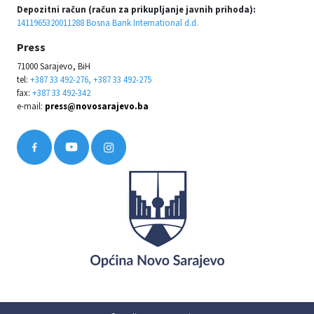
Depozitni račun (račun za prikupljanje javnih prihoda):
1411965320011288 Bosna Bank International d.d.
Press
71000 Sarajevo, BiH
tel:
+387 33 492-276, +387 33 492-275
fax:
+387 33 492-342
e-mail:
press@novosarajevo.ba