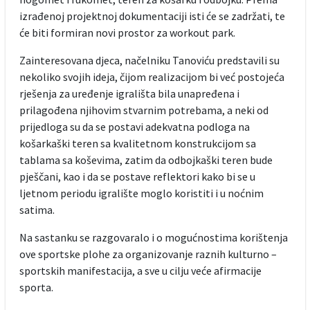
izrađenoj projektnoj dokumentaciji isti će se zadržati, te
će biti formiran novi prostor za workout park.
Zainteresovana djeca, načelniku Tanoviću predstavili su
nekoliko svojih ideja, čijom realizacijom bi već postojeća
rješenja za uređenje igrališta bila unapređena i
prilagođena njihovim stvarnim potrebama, a neki od
prijedloga su da se postavi adekvatna podloga na
košarkaški teren sa kvalitetnom konstrukcijom sa
tablama sa koševima, zatim da odbojkaški teren bude
pješčani, kao i da se postave reflektori kako bi se u
ljetnom periodu igralište moglo koristiti i u noćnim
satima.
Na sastanku se razgovaralo i o mogućnostima korištenja
ove sportske plohe za organizovanje raznih kulturno –
sportskih manifestacija, a sve u cilju veće afirmacije
sporta.