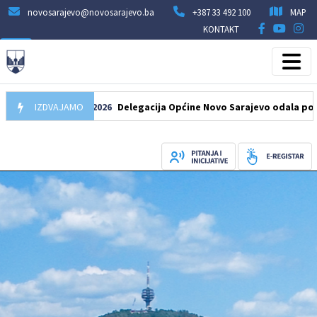
novosarajevo@novosarajevo.ba
+387 33 492 100
MAP
KONTAKT
IZDVAJAMO
07.08.2026
Delegacija Općine Novo Sarajevo odala počast šeh