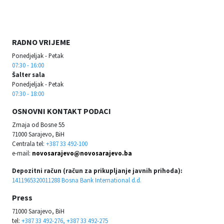
RADNO VRIJEME
Ponedjeljak - Petak
07:30 - 16:00
Šalter sala
Ponedjeljak - Petak
07:30 - 18:00
OSNOVNI KONTAKT PODACI
Zmaja od Bosne 55
71000 Sarajevo, BiH
Centrala tel:
+387 33 492-100
e-mail:
novosarajevo@novosarajevo.ba
Depozitni račun (račun za prikupljanje javnih prihoda):
1411965320011288 Bosna Bank International d.d.
Press
71000 Sarajevo, BiH
tel:
+387 33 492-276, +387 33 492-275