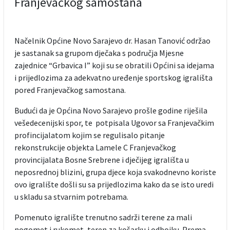
Franjevačkog samostana
Načelnik Općine Novo Sarajevo dr. Hasan Tanović održao
je sastanak sa grupom dječaka s područja Mjesne
zajednice “Grbavica I” koji su se obratili Općini sa idejama
i prijedlozima za adekvatno uređenje sportskog igrališta
pored Franjevačkog samostana.
Budući da je Općina Novo Sarajevo prošle godine riješila
vešedecenijski spor, te potpisala Ugovor sa Franjevačkim
profincijalatom kojim se regulisalo pitanje
rekonstrukcije objekta Lamele C Franjevačkog
provincijalata Bosne Srebrene i dječijeg igrališta u
neposrednoj blizini, grupa djece koja svakodnevno koriste
ovo igralište došli su sa prijedlozima kako da se isto uredi
u skladu sa stvarnim potrebama.
Pomenuto igralište trenutno sadrži terene za mali
nogomet i rukomet, teren za košarku i odbojku. Prema