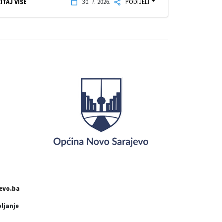
ITAJ VIŠE
30. 7. 2026.
PODIJELI
evo.ba
pljanje