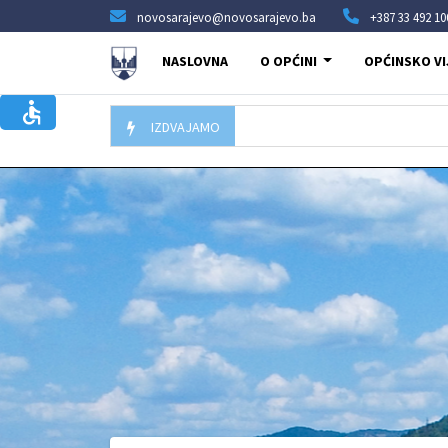
novosarajevo@novosarajevo.ba
+387 33 492 10
NASLOVNA
O OPĆINI
OPĆINSKO VI
IZDVAJAMO