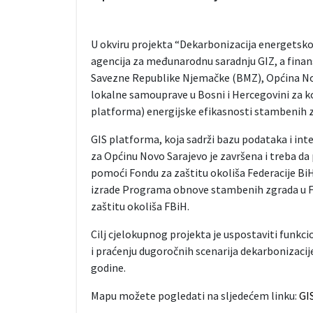
U okviru projekta “Dekarbonizacija energetsk
agencija za međunarodnu saradnju GIZ, a finan
Savezne Republike Njemačke (BMZ), Općina Novo
lokalne samouprave u Bosni i Hercegovini za ko
platforma) energijske efikasnosti stambenih 
GIS platforma, koja sadrži bazu podataka i in
za Općinu Novo Sarajevo je završena i treba da 
pomoći Fondu za zaštitu okoliša Federacije BiH
izrade Programa obnove stambenih zgrada u Fede
zaštitu okoliša FBiH.
Cilj cjelokupnog projekta je uspostaviti funkci
i praćenju dugoročnih scenarija dekarbonizacije 
godine.
Mapu možete pogledati na sljedećem linku:
GI