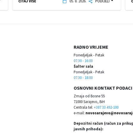
ČITAJ VIŠE
05. 8. 2026.
PODIJELI
Č
RADNO VRIJEME
Ponedjeljak - Petak
07:30 - 16:00
Šalter sala
Ponedjeljak - Petak
07:30 - 18:00
OSNOVNI KONTAKT PODACI
Zmaja od Bosne 55
71000 Sarajevo, BiH
Centrala tel:
+387 33 492-100
e-mail:
novosarajevo@novosaraj
Depozitni račun (račun za priku
javnih prihoda):