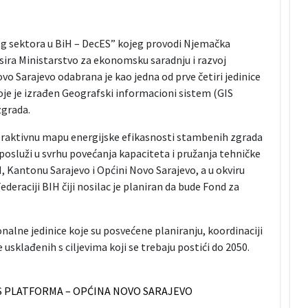
og sektora u BiH – DecES” kojeg provodi Njemačka
sira Ministarstvo za ekonomsku saradnju i razvoj
 Sarajevo odabrana je kao jedna od prve četiri jedinice
je je izrađen Geografski informacioni sistem (GIS
zgrada.
teraktivnu mapu energijske efikasnosti stambenih zgrada
posluži u svrhu povećanja kapaciteta i pružanja tehničke
, Kantonu Sarajevo i Općini Novo Sarajevo, a u okviru
raciji BIH čiji nosilac je planiran da bude Fond za
onalne jedinice koje su posvećene planiranju, koordinaciji
usklađenih s ciljevima koji se trebaju postići do 2050.
S PLATFORMA – OPĆINA NOVO SARAJEVO