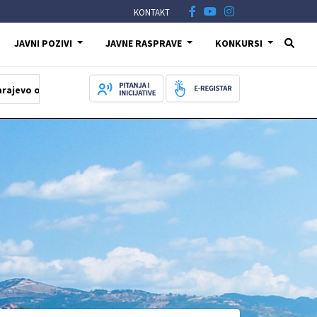
KONTAKT
JAVNI POZIVI
JAVNE RASPRAVE
KONKURSI
ala počast šehidima i poginulim borcima na Igmanu
05.08.2026