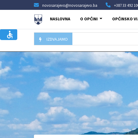
novosarajevo@novosarajevo.ba
+387 33 492 10
NASLOVNA
O OPĆINI
OPĆINSKO VI
IZDVAJAMO