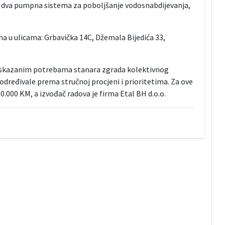
la dva pumpna sistema za poboljšanje vodosnabdijevanja,
 u ulicama: Grbavička 14C, Džemala Bijedića 33,
iskazanim potrebama stanara zgrada kolektivnog
 određivale prema stručnoj procjeni i prioritetima. Za ove
.000 KM, a izvođač radova je firma Etal BH d.o.o.