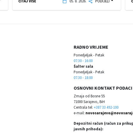
ČITAJ VIŠE
05. 8. 2026.
PODIJELI
Č
RADNO VRIJEME
Ponedjeljak - Petak
07:30 - 16:00
Šalter sala
Ponedjeljak - Petak
07:30 - 18:00
OSNOVNI KONTAKT PODACI
Zmaja od Bosne 55
71000 Sarajevo, BiH
Centrala tel:
+387 33 492-100
e-mail:
novosarajevo@novosaraj
Depozitni račun (račun za priku
javnih prihoda):