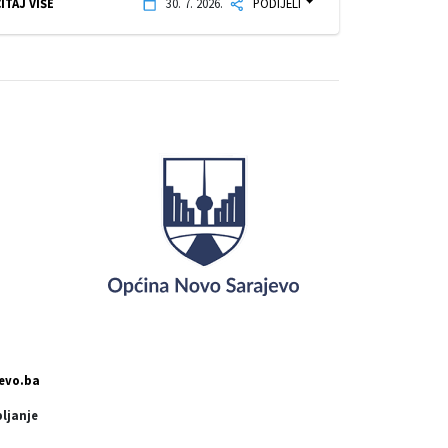
ITAJ VIŠE
30. 7. 2026.
PODIJELI
evo.ba
pljanje