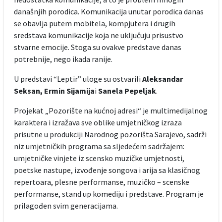
današnjih porodica. Komunikacija unutar porodica danas
se obavlja putem mobitela, kompjutera i drugih
sredstava komunikacije koja ne uključuju prisustvo
stvarne emocije. Stoga su ovakve predstave danas
potrebnije, nego ikada ranije.
U predstavi “Leptir” uloge su ostvarili
Aleksandar
Seksan, Ermin Sijamija
i
Sanela Pepeljak
.
Projekat „Pozorište na kućnoj adresi“ je multimedijalnog
karaktera i izražava sve oblike umjetničkog izraza
prisutne u produkciji Narodnog pozorišta Sarajevo, sadrži
niz umjetničkih programa sa sljedećem sadržajem:
umjetničke vinjete iz scensko muzičke umjetnosti,
poetske nastupe, izvođenje songova i arija sa klasičnog
repertoara, plesne performanse, muzičko – scenske
performanse, stand up komediju i predstave. Program je
prilagođen svim generacijama.