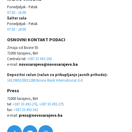
Ponedjeljak - Petak
07:30 - 16:00
Šalter sala
Ponedjeljak - Petak
07:30 - 18:00
OSNOVNI KONTAKT PODACI
Zmaja od Bosne 55
71000 Sarajevo, BiH
Centrala tel:
+387 33 492-100
e-mail:
novosarajevo@novosarajevo.ba
Depozitni račun (račun za prikupljanje javnih prihoda):
1411965320011288 Bosna Bank International d.d.
Press
71000 Sarajevo, BiH
tel:
+387 33 492-276, +387 33 492-275
fax:
+387 33 492-342
e-mail:
press@novosarajevo.ba