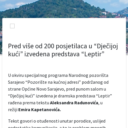
Pred više od 200 posjetilaca u “Dječijoj
kući” izvedena predstava “Leptir”
U okviru specijalnog programa Narodnog pozorišta
Sarajevo “Pozorište na kućnoj adresi” podržanog od
strane Općine Novo Sarajevo, pred punom salom u
“Dječijoj kući” izvedena je dramska predstava “Leptir”
rađena prema tekstu
Aleksandra Radunovića
, u
režiji
Emira Kapetanovića.
Tekst govori o otuđenosti unutar porodice, uslijed
nedostatka komunikacije, a to je problem mnogih