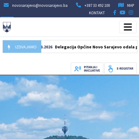
novosarajevo@novosarajevo.ba
+387 33 492 100
MAP
KONTAKT
IZDVAJAMO
07.08.2026
Delegacija Općine Novo Sarajevo odala počast š