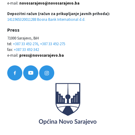
e-mail:
novosarajevo@novosarajevo.ba
Depozitni račun (račun za prikupljanje javnih prihoda):
1411965320011288 Bosna Bank International d.d.
Press
71000 Sarajevo, BiH
tel:
+387 33 492-276, +387 33 492-275
fax:
+387 33 492-342
e-mail:
press@novosarajevo.ba