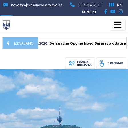
novosarajevo@novosarajevo.ba
+387 33 492 100
MAP
KONTAKT
IZDVAJAMO
07.08.2026
Delegacija Općine Novo Sarajevo odala počast š