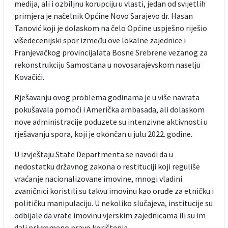
medija, ali i ozbiljnu korupciju u vlasti, jedan od svijetlih
primjera je načelnik Općine Novo Sarajevo dr. Hasan
Tanović koji je dolaskom na čelo Općine uspješno riješio
višedecenijski spor između ove lokalne zajednice i
Franjevačkog provincijalata Bosne Srebrene vezanog za
rekonstrukciju Samostana u novosarajevskom naselju
Kovačići.
Rješavanju ovog problema godinama je u više navrata
pokušavala pomoći i Američka ambasada, ali dolaskom
nove administracije poduzete su intenzivne aktivnosti u
rješavanju spora, koji je okončan u julu 2022. godine.
U izvještaju State Departmenta se navodi da u
nedostatku državnog zakona o restituciji koji reguliše
vraćanje nacionalizovane imovine, mnogi vladini
zvaničnici koristili su takvu imovinu kao oruđe za etničku i
političku manipulaciju. U nekoliko slučajeva, institucije su
odbijale da vrate imovinu vjerskim zajednicama ili su im
dali privremeno pravo korištenja.