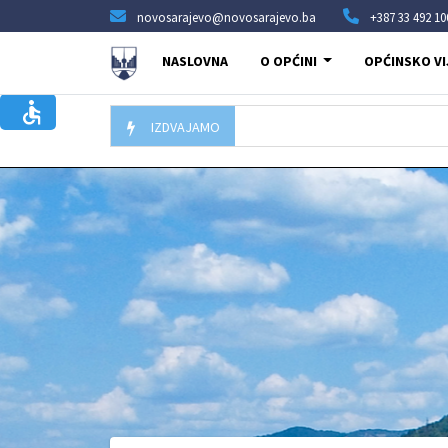
novosarajevo@novosarajevo.ba
+387 33 492 10
NASLOVNA
O OPĆINI
OPĆINSKO VI
IZDVAJAMO