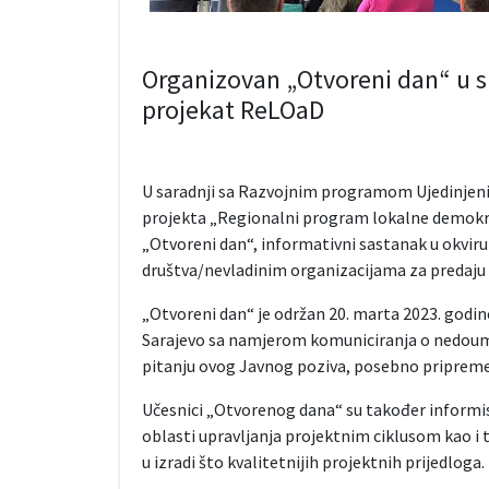
Organizovan „Otvoreni dan“ u s
projekat ReLOaD
U saradnji sa Razvojnim programom Ujedinjenih
projekta „Regionalni program lokalne demokr
„Otvoreni dan“, informativni sastanak u okvir
društva/nevladinim organizacijama za predaju pr
„Otvoreni dan“ je održan 20. marta 2023. godi
Sarajevo sa namjerom komuniciranja o nedoumi
pitanju ovog Javnog poziva, posebno pripreme 
Učesnici „Otvorenog dana“ su također informisa
oblasti upravljanja projektnim ciklusom kao i t
u izradi što kvalitetnijih projektnih prijedloga.