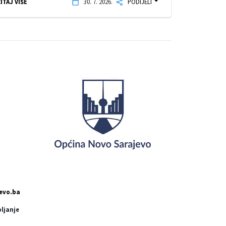
ITAJ VIŠE
30. 7. 2026.
PODIJELI
evo.ba
pljanje