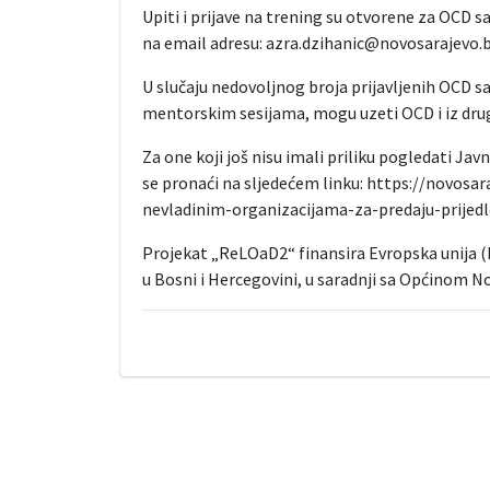
Upiti i prijave na trening su otvorene za OCD s
na email adresu: azra.dzihanic@novosarajevo.b
U slučaju nedovoljnog broja prijavljenih OCD sa
mentorskim sesijama, mogu uzeti OCD i iz dru
Za one koji još nisu imali priliku pogledati Ja
se pronaći na sljedećem linku: https://novosa
nevladinim-organizacijama-za-predaju-prijedl
Projekat „ReLOaD2“ finansira Evropska unija (
u Bosni i Hercegovini, u saradnji sa Općinom N