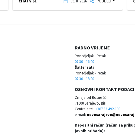
ČITAJ VIŠE
05. 8. 2026.
PODIJELI
Č
RADNO VRIJEME
Ponedjeljak - Petak
07:30 - 16:00
Šalter sala
Ponedjeljak - Petak
07:30 - 18:00
OSNOVNI KONTAKT PODACI
Zmaja od Bosne 55
71000 Sarajevo, BiH
Centrala tel:
+387 33 492-100
e-mail:
novosarajevo@novosaraj
Depozitni račun (račun za priku
javnih prihoda):