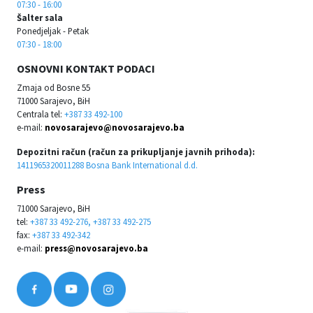
07:30 - 16:00
Šalter sala
Ponedjeljak - Petak
07:30 - 18:00
OSNOVNI KONTAKT PODACI
Zmaja od Bosne 55
71000 Sarajevo, BiH
Centrala tel:
+387 33 492-100
e-mail:
novosarajevo@novosarajevo.ba
Depozitni račun (račun za prikupljanje javnih prihoda):
1411965320011288 Bosna Bank International d.d.
Press
71000 Sarajevo, BiH
tel:
+387 33 492-276, +387 33 492-275
fax:
+387 33 492-342
e-mail:
press@novosarajevo.ba