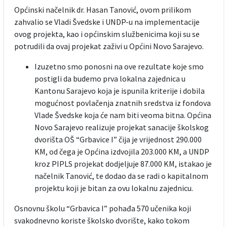
Općinski načelnik dr. Hasan Tanović, ovom prilikom
zahvalio se Vladi Švedske i UNDP-u na implementacije
ovog projekta, kao i općinskim službenicima koji su se
potrudili da ovaj projekat zaživi u Općini Novo Sarajevo.
Izuzetno smo ponosni na ove rezultate koje smo
postigli da budemo prva lokalna zajednica u
Kantonu Sarajevo koja je ispunila kriterije i dobila
mogućnost povlačenja znatnih sredstva iz fondova
Vlade Švedske koja će nam biti veoma bitna. Općina
Novo Sarajevo realizuje projekat sanacije školskog
dvorišta OŠ “Grbavice I” čija je vrijednost 290.000
KM, od čega je Općina izdvojila 203.000 KM, a UNDP
kroz PIPLS projekat dodjeljuje 87.000 KM, istakao je
načelnik Tanović, te dodao da se radi o kapitalnom
projektu koji je bitan za ovu lokalnu zajednicu.
Osnovnu školu “Grbavica I” pohađa 570 učenika koji
svakodnevno koriste školsko dvorište, kako tokom