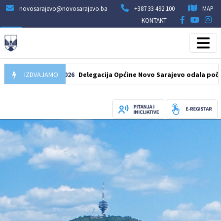
novosarajevo@novosarajevo.ba
+387 33 492 100
MAP
KONTAKT
07.08.2026
IZDVAJAMO
Delegacija Općine Novo Sarajevo odala počast šehid