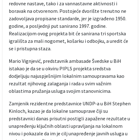
redovne nastave, tako i za vannastavne aktivnosti i
boravak na otvorenom. Postojeće dvorište trenutno ne
zadovoljava propisane standarde, jer je izgrađeno 1950.
godine, a posljednji put sanirano 1997. godine.
Realizacijom ovog projekta bit će sanirana tri sportska
igrališta za mali nogomet, košarku i odbojku, a uredit će
se i pristupna staza.
Mario Vignjević, predstavnik ambasade Švedske u BiH
istakao je da se u okviru PIPLS projekta sredstva
dodjeljuju najuspješnijim lokalnim samoupravama kao
rezultat njihovog zalaganja i rada u svim važnim
oblastima pružanja usluga svojim stanovnicima.
Zamjenik rezidentne predstavnice UNDP-a u BiH Stephen
Kinloch, kazao je da lokalne samouprave čiji su
predstavnici danas prisutni postigli zapažene rezultate u
unapređenju ključnih oblasti upravljanja na lokalnom
nivou i pokazale da im je cilj unapređenje javnih usluga u