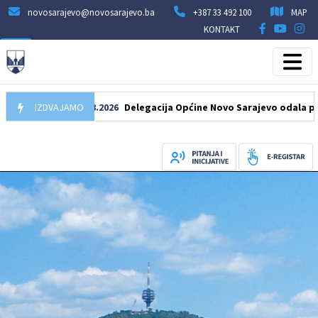
novosarajevo@novosarajevo.ba
+387 33 492 100
MAP
KONTAKT
IZDVAJAMO
07.08.2026
Delegacija Općine Novo Sarajevo odala počast še