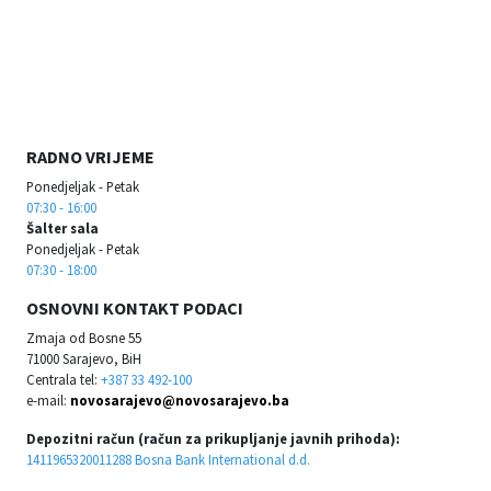
RADNO VRIJEME
Ponedjeljak - Petak
07:30 - 16:00
Šalter sala
Ponedjeljak - Petak
07:30 - 18:00
OSNOVNI KONTAKT PODACI
Zmaja od Bosne 55
71000 Sarajevo, BiH
Centrala tel:
+387 33 492-100
e-mail:
novosarajevo@novosarajevo.ba
Depozitni račun (račun za prikupljanje javnih prihoda):
1411965320011288 Bosna Bank International d.d.