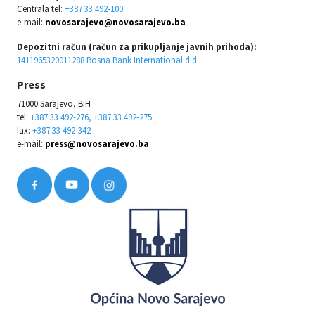
Centrala tel:
+387 33 492-100
e-mail:
novosarajevo@novosarajevo.ba
Depozitni račun (račun za prikupljanje javnih prihoda):
1411965320011288 Bosna Bank International d.d.
Press
71000 Sarajevo, BiH
tel:
+387 33 492-276, +387 33 492-275
fax:
+387 33 492-342
e-mail:
press@novosarajevo.ba