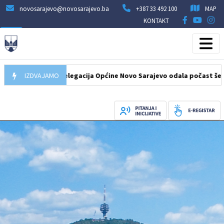
novosarajevo@novosarajevo.ba
+387 33 492 100
MAP
KONTAKT
7.08.2026
IZDVAJAMO
Delegacija Općine Novo Sarajevo odala počast šehidima i