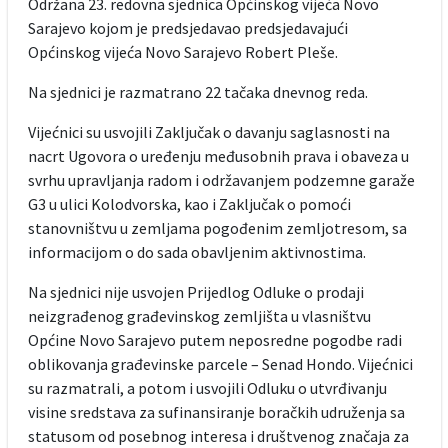
Održana 23. redovna sjednica Općinskog vijeća Novo
Sarajevo kojom je predsjedavao predsjedavajući
Općinskog vijeća Novo Sarajevo Robert Pleše.
Na sjednici je razmatrano 22 tačaka dnevnog reda.
Vijećnici su usvojili Zaključak o davanju saglasnosti na
nacrt Ugovora o uređenju međusobnih prava i obaveza u
svrhu upravljanja radom i održavanjem podzemne garaže
G3 u ulici Kolodvorska, kao i Zaključak o pomoći
stanovništvu u zemljama pogođenim zemljotresom, sa
informacijom o do sada obavljenim aktivnostima.
Na sjednici nije usvojen Prijedlog Odluke o prodaji
neizgrađenog građevinskog zemljišta u vlasništvu
Općine Novo Sarajevo putem neposredne pogodbe radi
oblikovanja građevinske parcele – Senad Hondo. Vijećnici
su razmatrali, a potom i usvojili Odluku o utvrđivanju
visine sredstava za sufinansiranje boračkih udruženja sa
statusom od posebnog interesa i društvenog značaja za