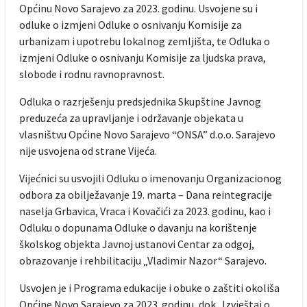
Općinu Novo Sarajevo za 2023. godinu. Usvojene su i
odluke o izmjeni Odluke o osnivanju Komisije za
urbanizam i upotrebu lokalnog zemljišta, te Odluka o
izmjeni Odluke o osnivanju Komisije za ljudska prava,
slobode i rodnu ravnopravnost.
Odluka o razrješenju predsjednika Skupštine Javnog
preduzeća za upravljanje i održavanje objekata u
vlasništvu Općine Novo Sarajevo “ONSA” d.o.o. Sarajevo
nije usvojena od strane Vijeća.
Vijećnici su usvojili Odluku o imenovanju Organizacionog
odbora za obilježavanje 19. marta – Dana reintegracije
naselja Grbavica, Vraca i Kovačići za 2023. godinu, kao i
Odluku o dopunama Odluke o davanju na korištenje
školskog objekta Javnoj ustanovi Centar za odgoj,
obrazovanje i rehbilitaciju „Vladimir Nazor“ Sarajevo.
Usvojen je i Programa edukacije i obuke o zaštiti okoliša
Općine Novo Sarajevo za 2023. godinu, dok Izvještaj o