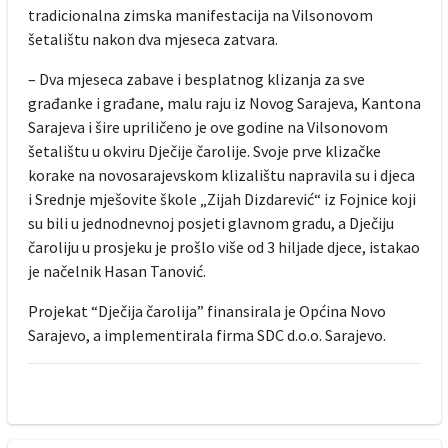
tradicionalna zimska manifestacija na Vilsonovom
šetalištu nakon dva mjeseca zatvara.
– Dva mjeseca zabave i besplatnog klizanja za sve
građanke i građane, malu raju iz Novog Sarajeva, Kantona
Sarajeva i šire upriličeno je ove godine na Vilsonovom
šetalištu u okviru Dječije čarolije. Svoje prve klizačke
korake na novosarajevskom klizalištu napravila su i djeca
i Srednje mješovite škole „Zijah Dizdarević“ iz Fojnice koji
su bili u jednodnevnoj posjeti glavnom gradu, a Dječiju
čaroliju u prosjeku je prošlo više od 3 hiljade djece, istakao
je načelnik Hasan Tanović.
Projekat “Dječija čarolija” finansirala je Općina Novo
Sarajevo, a implementirala firma SDC d.o.o. Sarajevo.