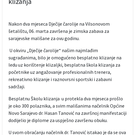
klizanja
Nakon dva mjeseca Dječije čarolije na Vilsonovom
šetalištu, 06. marta završena je zimska zabava za
sarajevske mališane za ovu godinu.
U okviru „Dječije čarolije“ našim najmlađim
sugrađanima, bilo je omogućeno besplatno klizanje na
ledu uz korištenje klizaljki, besplatna škola klizanja za
početnike uz angažovanje profesionalnih trenera,
rekreativno klizanje i raznovrsni sportski i zabavni
sadržaji.
Besplatnu Školu klizanja u protekla dva mjeseca prošlo
je oko 300 polaznika, a svim mališanima načelnik Općine
Novo Sarajevo dr. Hasan Tanović na završnoj manifestaciji
dodijelio je diplome za uspješno završenu obuku.
U svom obraćanju načelnik dr. Tanović istakao je da se ova