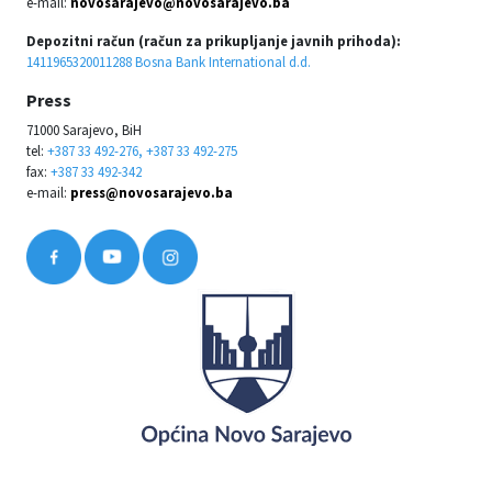
e-mail:
novosarajevo@novosarajevo.ba
Depozitni račun (račun za prikupljanje javnih prihoda):
1411965320011288 Bosna Bank International d.d.
Press
71000 Sarajevo, BiH
tel:
+387 33 492-276, +387 33 492-275
fax:
+387 33 492-342
e-mail:
press@novosarajevo.ba