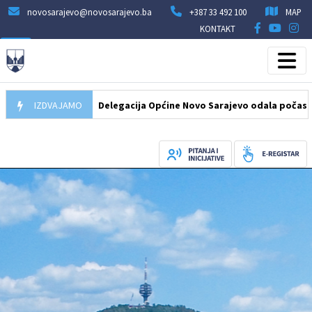
novosarajevo@novosarajevo.ba
+387 33 492 100
MAP
KONTAKT
07.08.2026
IZDVAJAMO
Delegacija Općine Novo Sarajevo odala počast šehidim