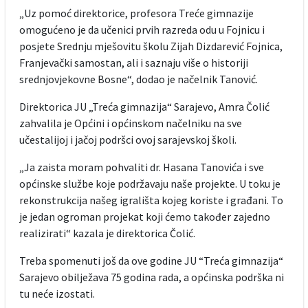
„Uz pomoć direktorice, profesora Treće gimnazije
omogućeno je da učenici prvih razreda odu u Fojnicu i
posjete Srednju mješovitu školu Zijah Dizdarević Fojnica,
Franjevački samostan, ali i saznaju više o historiji
srednjovjekovne Bosne“, dodao je načelnik Tanović.
Direktorica JU „Treća gimnazija“ Sarajevo, Amra Čolić
zahvalila je Općini i općinskom načelniku na sve
učestalijoj i jačoj podršci ovoj sarajevskoj školi.
„Ja zaista moram pohvaliti dr. Hasana Tanovića i sve
općinske službe koje podržavaju naše projekte. U toku je
rekonstrukcija našeg igrališta kojeg koriste i građani. To
je jedan ogroman projekat koji ćemo također zajedno
realizirati“ kazala je direktorica Čolić.
Treba spomenuti još da ove godine JU “Treća gimnazija“
Sarajevo obilježava 75 godina rada, a općinska podrška ni
tu neće izostati.