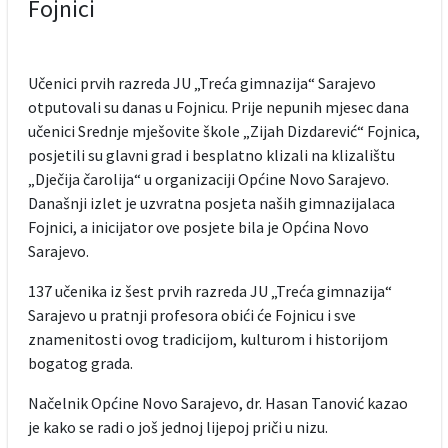
Fojnici
Učenici prvih razreda JU „Treća gimnazija“ Sarajevo
otputovali su danas u Fojnicu. Prije nepunih mjesec dana
učenici Srednje mješovite škole „Zijah Dizdarević“ Fojnica,
posjetili su glavni grad i besplatno klizali na klizalištu
„Dječija čarolija“ u organizaciji Općine Novo Sarajevo.
Današnji izlet je uzvratna posjeta naših gimnazijalaca
Fojnici, a inicijator ove posjete bila je Općina Novo
Sarajevo.
137 učenika iz šest prvih razreda JU „Treća gimnazija“
Sarajevo u pratnji profesora obići će Fojnicu i sve
znamenitosti ovog tradicijom, kulturom i historijom
bogatog grada.
Načelnik Općine Novo Sarajevo, dr. Hasan Tanović kazao
je kako se radi o još jednoj lijepoj priči u nizu.