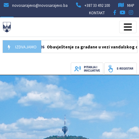
novosarajevo@novosarajevo.ba
+387 33 492 100
MAP
KONTAKT
10.08.2026
IZDVAJAMO
Obavještenje za građane u vezi vandalskog oštećenja 