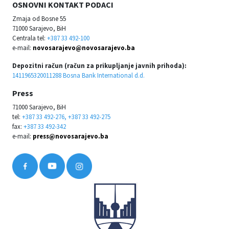
OSNOVNI KONTAKT PODACI
Zmaja od Bosne 55
71000 Sarajevo, BiH
Centrala tel:
+387 33 492-100
e-mail:
novosarajevo@novosarajevo.ba
Depozitni račun (račun za prikupljanje javnih prihoda):
1411965320011288 Bosna Bank International d.d.
Press
71000 Sarajevo, BiH
tel:
+387 33 492-276, +387 33 492-275
fax:
+387 33 492-342
e-mail:
press@novosarajevo.ba