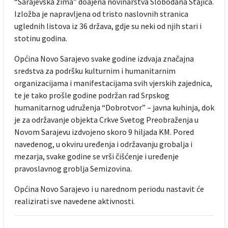
“Sarajevska zima” doajena novinarstva Slobodana Stajića.
Izložba je napravljena od tristo naslovnih stranica
uglednih listova iz 36 država, gdje su neki od njih stari i
stotinu godina.
Općina Novo Sarajevo svake godine izdvaja značajna
sredstva za podršku kulturnim i humanitarnim
organizacijama i manifestacijama svih vjerskih zajednica,
te je tako prošle godine podržan rad Srpskog
humanitarnog udruženja “Dobrotvor” – javna kuhinja, dok
je za održavanje objekta Crkve Svetog Preobraženja u
Novom Sarajevu izdvojeno skoro 9 hiljada KM. Pored
navedenog, u okviru uređenja i održavanju grobalja i
mezarja, svake godine se vrši čišćenje i uređenje
pravoslavnog groblja Semizovina.
Općina Novo Sarajevo i u narednom periodu nastavit će
realizirati sve navedene aktivnosti.