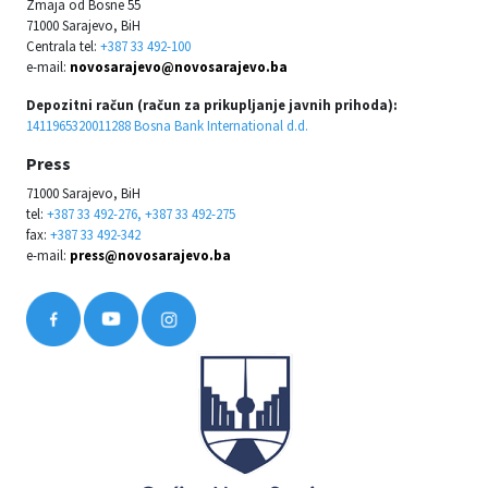
Zmaja od Bosne 55
71000 Sarajevo, BiH
Centrala tel:
+387 33 492-100
e-mail:
novosarajevo@novosarajevo.ba
Depozitni račun (račun za prikupljanje javnih prihoda):
1411965320011288 Bosna Bank International d.d.
Press
71000 Sarajevo, BiH
tel:
+387 33 492-276, +387 33 492-275
fax:
+387 33 492-342
e-mail:
press@novosarajevo.ba