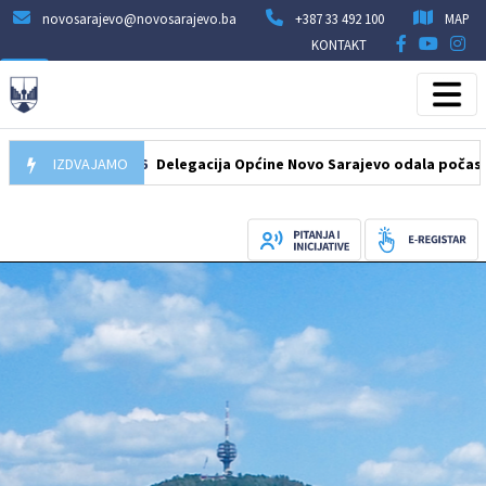
novosarajevo@novosarajevo.ba
+387 33 492 100
MAP
KONTAKT
07.08.2026
IZDVAJAMO
Delegacija Općine Novo Sarajevo odala počast šehidi