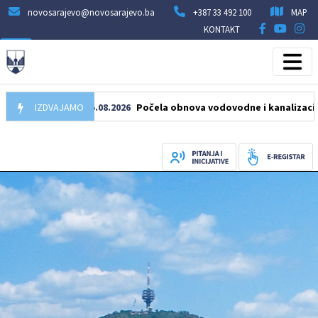
novosarajevo@novosarajevo.ba
+387 33 492 100
MAP
KONTAKT
IZDVAJAMO
05.08.2026
Počela obnova vodovodne i kanalizacione mrež