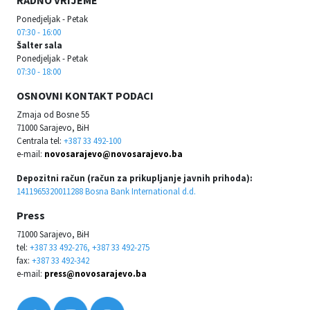
Ponedjeljak - Petak
07:30 - 16:00
Šalter sala
Ponedjeljak - Petak
07:30 - 18:00
OSNOVNI KONTAKT PODACI
Zmaja od Bosne 55
71000 Sarajevo, BiH
Centrala tel:
+387 33 492-100
e-mail:
novosarajevo@novosarajevo.ba
Depozitni račun (račun za prikupljanje javnih prihoda):
1411965320011288 Bosna Bank International d.d.
Press
71000 Sarajevo, BiH
tel:
+387 33 492-276, +387 33 492-275
fax:
+387 33 492-342
e-mail:
press@novosarajevo.ba