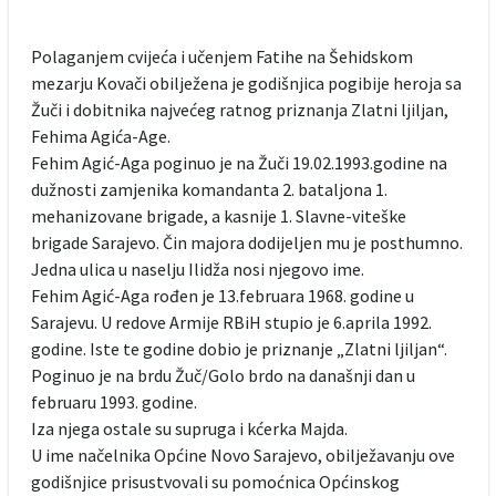
Polaganjem cvijeća i učenjem Fatihe na Šehidskom
mezarju Kovači obilježena je godišnjica pogibije heroja sa
Žuči i dobitnika najvećeg ratnog priznanja Zlatni ljiljan,
Fehima Agića-Age.
Fehim Agić-Aga poginuo je na Žuči 19.02.1993.godine na
dužnosti zamjenika komandanta 2. bataljona 1.
mehanizovane brigade, a kasnije 1. Slavne-viteške
brigade Sarajevo. Čin majora dodijeljen mu je posthumno.
Jedna ulica u naselju Ilidža nosi njegovo ime.
Fehim Agić-Aga rođen je 13.februara 1968. godine u
Sarajevu. U redove Armije RBiH stupio je 6.aprila 1992.
godine. Iste te godine dobio je priznanje „Zlatni ljiljan“.
Poginuo je na brdu Žuč/Golo brdo na današnji dan u
februaru 1993. godine.
Iza njega ostale su supruga i kćerka Majda.
U ime načelnika Općine Novo Sarajevo, obilježavanju ove
godišnjice prisustvovali su pomoćnica Općinskog